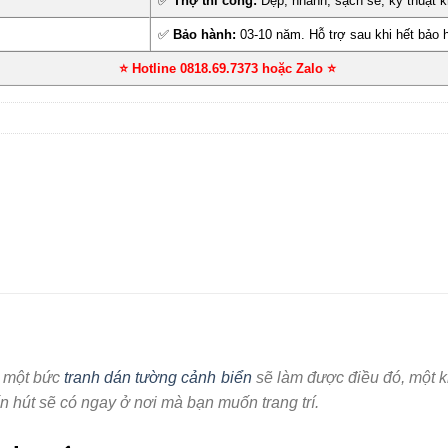
✅
Thợ thi công:
Đẹp, nhanh, sạch sẽ, kỹ thuật k
✅
Bảo hành:
03-10 năm. Hỗ trợ sau khi hết bảo 
⭐ Hotline 0818.69.7373 hoặc Zalo
⭐
ì một bức
tranh dán tường cảnh biển
sẽ làm được điều đó, một kh
n hút sẽ có ngay ở nơi mà bạn muốn trang trí.