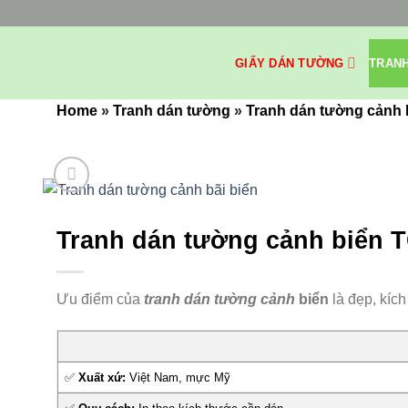
Bỏ
qua
nội
GIẤY DÁN TƯỜNG
TRAN
dung
Home
»
Tranh dán tường
»
Tranh dán tường cảnh 
Tranh dán tường cảnh biển
Ưu điểm của
tranh dán tường cảnh
biển
là đẹp, kíc
✅
Xuất xứ:
Việt Nam, mực Mỹ