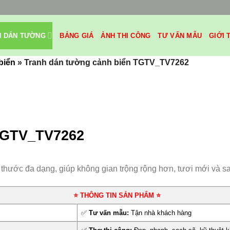
H DÁN TƯỜNG
BẢNG GIÁ
ẢNH THI CÔNG
TƯ VẤN MẪU
GIỚI 
biển
»
Tranh dán tường cảnh biển TGTV_TV7262
 TGTV_TV7262
h thước đa dạng, giúp không gian trộng rộng hơn, tươi mới và s
⭐ THÔNG TIN SẢN PHẨM ⭐
✅
Tư vấn mẫu:
Tận nhà khách hàng