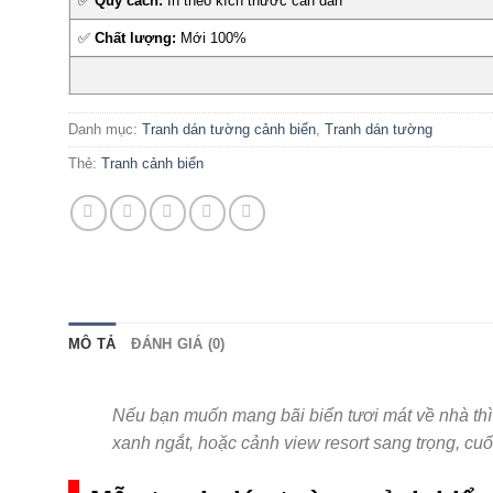
✅
Quy cách:
In theo kích thước cần dán
✅
Chất lượng:
Mới 100%
Danh mục:
Tranh dán tường cảnh biển
,
Tranh dán tường
Thẻ:
Tranh cảnh biển
MÔ TẢ
ĐÁNH GIÁ (0)
Nếu bạn muốn mang bãi biển tươi mát về nhà th
xanh ngắt, hoặc cảnh view resort sang trọng, cuố