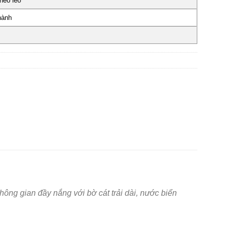
héo léo
hành
ông gian đầy nắng với bờ cát trải dài, nước biển