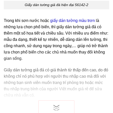
Giấy dán tường giả đá hiện đại 56142-2
Trong khi sơn nước hoặc
giấy dán tường màu trơn
là
những lựa chọn phổ biến, thì giấy dán tường giả đá có
thêm một số họa tiết và chiều sâu. Với nhiều ưu điểm như:
mẫu đa dạng, thiết kế tự nhiên, dễ dàng dán lên tường, thi
công nhanh, sử dụng ngay trong ngày,… giúp nó trở thành
lựa chọn phổ biến cho các chủ nhà muốn thay đổi không
gian sống.
Giấy dán tường giả đá có giá thành từ thấp đến cao, do đó
không chỉ nó phù hợp với người thu nhập cao mà đối với
những bạn sinh viên muốn trang trí phòng trọ hoặc mức
thu nhập trung bình của người Việt muốn giá rẻ để sửa
chữa nhà vẫn có.
Các mẫu và kiểu dáng của giấy dán tường
giả đá