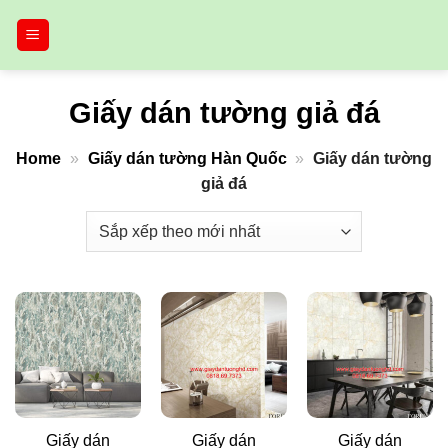
Bỏ
qua
nội
dung
Giấy dán tường giả đá
Home
»
Giấy dán tường Hàn Quốc
»
Giấy dán tường
giả đá
Giấy dán
Giấy dán
Giấy dán