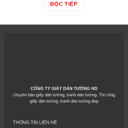
ĐỌC TIẾP
Có rất nhiều loại và kiểu dáng của giấy dán tường giả đá,
mỗi loại có vẻ ngoài và cảm nhận riêng. Một số loại phổ
biến bao gồm gạch, đá xếp chồng lên nhau, đá sông và đá
phiến. Giấy dán tường giả đá mang lại vẻ cổ điển, mộc
mạc để tăng thêm sự ấm áp cho không gian, trong khi giấy
dán tường hình đá xếp chồng lên nhau mang lại cảm giác
hiện đại hơn.
CÔNG TY GIẤY DÁN TƯỜNG HD
chuyên bán giấy dán tường, tranh dán tường. Thi công
giấy dán tường, tranh dán tường đẹp
THÔNG TIN LIÊN HỆ