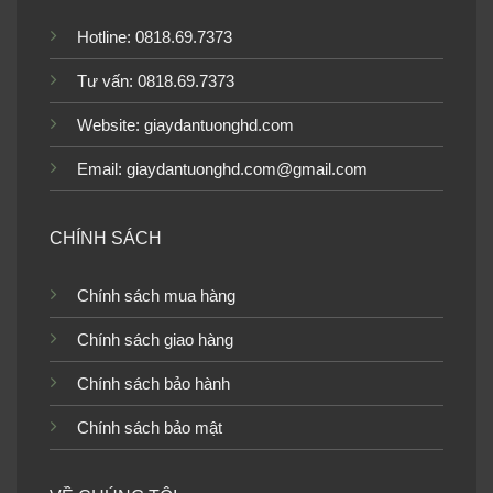
Hotline: 0818.69.7373
Tư vấn: 0818.69.7373
Website:
giaydantuonghd.com
Email: giaydantuonghd.com@gmail.com
Giấy dán tường giả đá cổ điển
CHÍNH SÁCH
Ngoài những loại này, giấy dán tường giả đá còn có nhiều
Chính sách mua hàng
màu sắc khác nhau, từ màu trắng và xám trung tính đến
Chính sách giao hàng
xanh lá cây và xanh lam đậm.
Chính sách bảo hành
Giấy dán tường giả đá 3D
Chính sách bảo mật
Giấy dán tường giả đá
3D tạo cho bạn cảm giác như mảng
tường có sự lồi lõm của đá thật, tất cả nhờ vào hiệu ứng
hình ảnh mà
giấy dán tường 3D
mang lại.