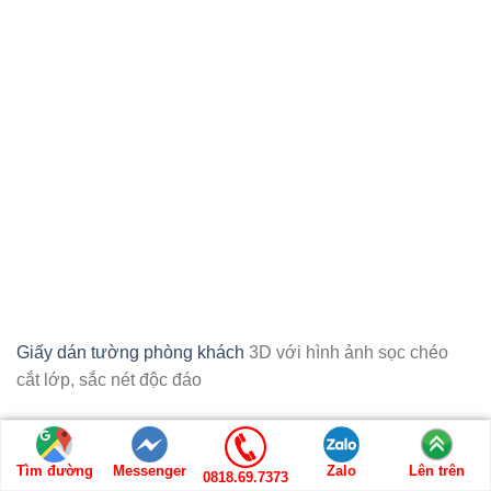
Giấy dán tường phòng khách
3D với hình ảnh sọc chéo
cắt lớp, sắc nét độc đáo
Giấy dán tường 3D hiện đại
Tìm đường
Messenger
Zalo
Lên trên
Giấy dán tường 3D với những hình ảnh được thiết kế cắt
0818.69.7373