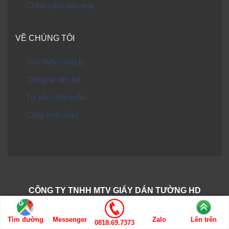
Chính sách bảo mật
VỀ CHÚNG TÔI
Giới thiệu công ty
Thông tin liên hệ
Tư vấn chọn mẫu
Công trình mẫu
CÔNG TY TNHH MTV GIẤY DÁN TƯỜNG HD
Địa chỉ: 534/3 Trần Hưng Đạo B, Phường Chợ Lớn,
TP.HCM
Tìm đường
Messenger
Zalo
Lên trên
0818.69.7373
Giấy phép kinh doanh số 0316795835 do Sở KHĐT