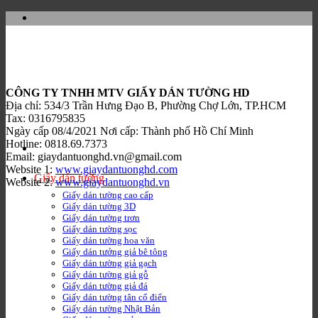
Bỏ
qua
nội
dung
CÔNG TY TNHH MTV GIẤY DÁN TƯỜNG HD
Địa chỉ: 534/3 Trần Hưng Đạo B, Phường Chợ Lớn, TP.HCM
Tax: 0316795835
Ngày cấp 08/4/2021 Nơi cấp: Thành phố Hồ Chí Minh
Hotline: 0818.69.7373
Email: giaydantuonghd.vn@gmail.com
Website 1:
www.giaydantuonghd.com
Giấy dán tường
Website 2:
www.giaydantuonghd.vn
Giấy dán tường cao cấp
Giấy dán tường 3D
Giấy dán tường trơn
Giấy dán tường sọc
Giấy dán tường hoa văn
Giấy dán tưởng giả bê tông
Giấy dán tường giả gạch
Giấy dán tường giả gỗ
Giấy dán tường giả đá
Giấy dán tường tân cổ điển
Giấy dán tường Nhật Bản