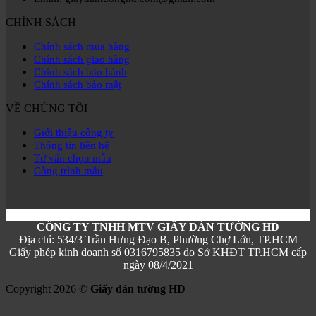
CHÍNH SÁCH
Chính sách mua hàng
Chính sách giao hàng
Chính sách bảo hành
Chính sách bảo mật
VỀ CHÚNG TÔI
Giới thiệu công ty
Thông tin liên hệ
Tư vấn chọn mẫu
Công trình mẫu
CÔNG TY TNHH MTV GIẤY DÁN TƯỜNG HD
Địa chỉ: 534/3 Trần Hưng Đạo B, Phường Chợ Lớn, TP.HCM
Giấy phép kinh doanh số 0316795835 do Sở KHĐT TP.HCM cấp
ngày 08/4/2021
Copyright 2026 ©
Giấy dán tường HD