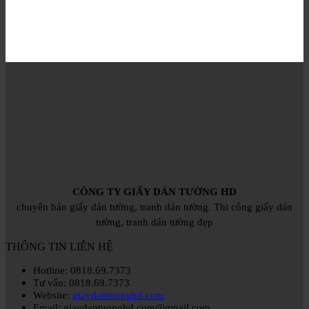
CÔNG TY GIẤY DÁN TƯỜNG HD
chuyên bán giấy dán tường, tranh dán tường. Thi công giấy dán
tường, tranh dán tường đẹp
THÔNG TIN LIÊN HỆ
Hotline: 0818.69.7373
Tư vấn: 0818.69.7373
Website:
giaydantuonghd.com
Email: giaydantuonghd.com@gmail.com