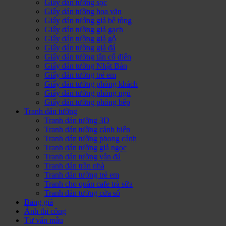
Giấy dán tường sọc
Giấy dán tường hoa văn
Giấy dán tưởng giả bê tông
Giấy dán tường giả gạch
Giấy dán tường giả gỗ
Giấy dán tường giả đá
Giấy dán tường tân cổ điển
Giấy dán tường Nhật Bản
Giấy dán tường trẻ em
Giấy dán tường phòng khách
Giấy dán tường phòng ngủ
Giấy dán tường phòng bếp
Tranh dán tường
Tranh dán tường 3D
Tranh dán tường cảnh biển
Tranh dán tường phong cảnh
Tranh dán tường giả ngọc
Tranh dán tường vân đá
Tranh dán trần nhà
Tranh dán tường trẻ em
Tranh cho quán cafe trà sữa
Tranh dán tường cửa sổ
Bảng giá
Ảnh thi công
Tư vấn mẫu