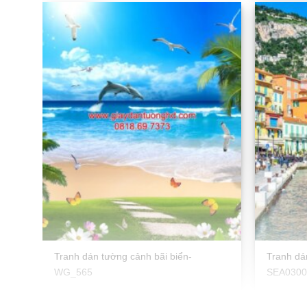
Tranh dán tường cảnh bãi biển-
Tranh dá
WG_565
SEA030