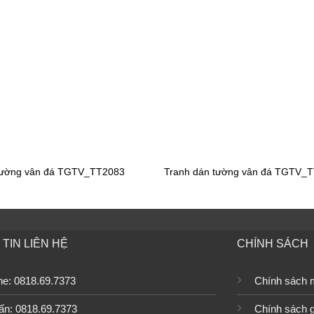
n tường bãi biển
Tranh dán tường bãi biển
M0128
TGTV_FM0123
n tường bãi biển
Tranh dán tường bãi biển
M0106
TGTV_FM0096
tường vân đá TGTV_TT2083
Tranh dán tường vân đá TGTV_
n tường bãi biển TGTV_0297
Tranh dán tường bãi biển FM
TIN LIÊN HỆ
CHÍNH SÁCH
n tường bãi biển FM_30456
Tranh dán tường cảnh biển F
ine: 0818.69.7373
Chính sách 
ấn: 0818.69.7373
Chính sách 