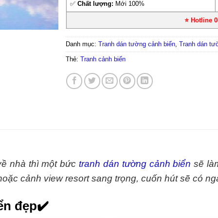
✅
Chất lượng:
Mới 100%
⭐ Hotline 
Danh mục:
Tranh dán tường cảnh biển
,
Tranh dán tư
Thẻ:
Tranh cảnh biển
về nhà thì một bức
tranh dán tường cảnh biển
sẽ là
, hoặc cảnh view resort sang trọng, cuốn hút sẽ có ng
ển đẹp✔️