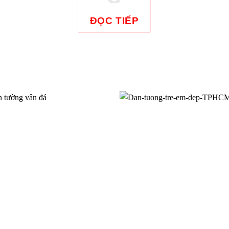
ĐỌC TIẾP
n tường cảnh biển 0141
Tranh dán tường cảnh biển ho
SEA012