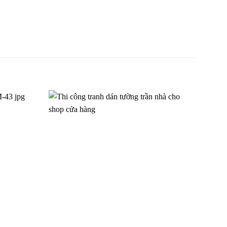
àng hôn
Tranh dán tường cảnh biển
TGTV_FT1948