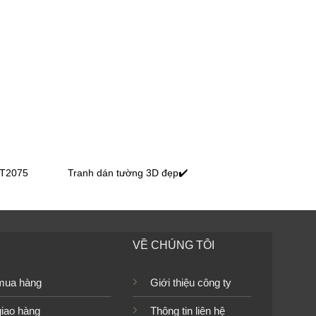
Tranh dán tường bãi biển
TGTV_FM0117
Tranh dán tường bãi biển
TGTV_FM0094
TT2075
Tranh dán tường 3D đẹp✔️
_52466
Tranh dán tường bãi biển FM_40734
VỀ CHÚNG TÔI
M_30451
Tranh dán tường bãi biển FM_30446
mua hàng
Giới thiệu công ty
giao hàng
Thông tin liên hệ