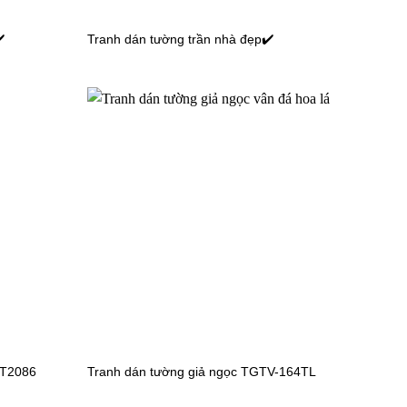
️
Tranh dán tường trần nhà đẹp✔️
Tranh dán tường cảnh biển
TGTV_FT5429
Tranh dán tường bãi biển
TGTV_FT2615
Tranh dán tường bãi biển
TGTV_FT2053
TT2086
Tranh dán tường giả ngọc TGTV-164TL
Tranh dán tường đại dương
TGTV_FT2278