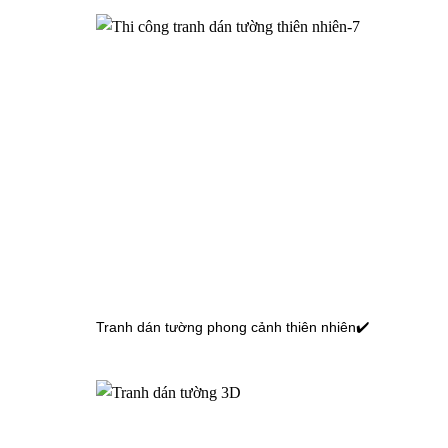
Tranh dán tường đại dương
TGTV_FM0656
Tranh dán tường đại dương
TGTV_FM0609
Tranh dán tường phong cảnh thiên nhiên✔️
Tranh dán tường bãi biển
TGTV_FM0136