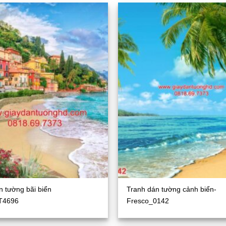
n tường bãi biển
Tranh dán tường cảnh biển-
T4696
Fresco_0142