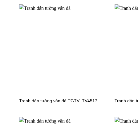
Tranh dán tường đại dương
Tranh dá
TGTV_FM0683
TGTV_F
Tranh dán tường đại dương
Tranh dá
TGTV_FM0652
TGTV_F
Tranh dán tường vân đá TGTV_TV4517
Tranh dán 
Tranh dán tường đại dương
Tranh dá
TGTV_FM0608
TGTV_F