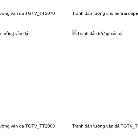
tường vân đá TGTV_TT2070
Tranh dán tường cho bé trai đẹp✔
n tường bãi biển
Tranh dán tường cảnh biển
4560-1
TGTV_TT2223
n tường cảnh biển
Tranh dán tường đại dương
T4743
TGTV_FT2817
n tường bãi biển
Tranh dán tường cảnh biển
T2592
TGTV_FT2102
tường vân đá TGTV_TT2069
Tranh dán tường vân đá TGTV_
n tường đại dương
Tranh dán tường đại dương
T2433
TGTV_FT2427