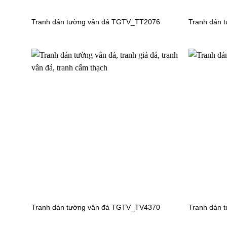
Tranh dán tường vân đá TGTV_TT2076
Tranh dán 
Tranh dán tường đại dương
Tranh dá
TGTV_FT2437
TGTV_TV
Tranh dán tường cảnh biển
Tranh dá
TGTV_FT4756
TGTV_F
Tranh dán tường cảnh biển
Tranh dá
TGTV_FT2597
TGTV_F
Tranh dán tường vân đá TGTV_TV4370
Tranh dán 
Tranh dán tường bãi biển
Tranh dá
TGTV_FT1980
TGTV_F