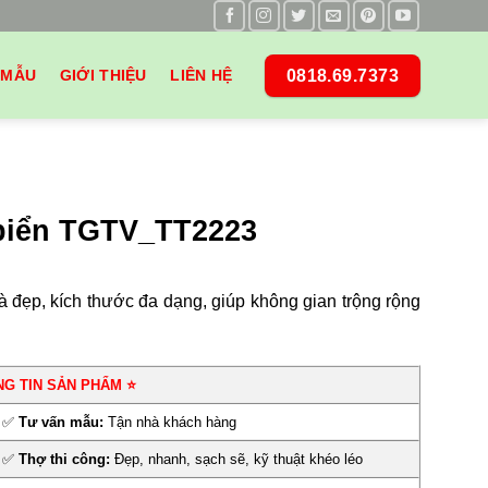
0818.69.7373
 MẪU
GIỚI THIỆU
LIÊN HỆ
biển TGTV_TT2223
à đẹp, kích thước đa dạng, giúp không gian trộng rộng
NG TIN SẢN PHẨM ⭐
✅
Tư vấn mẫu:
Tận nhà khách hàng
✅
Thợ thi công:
Đẹp, nhanh, sạch sẽ, kỹ thuật khéo léo