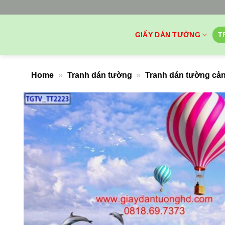
Bỏ
qua
nội
GIẤY DÁN TƯỜNG
T
dung
Home
»
Tranh dán tường
»
Tranh dán tường cản