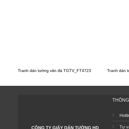
Tranh dán tường bãi biển
Tranh dá
TGTV_FM0129
TGTV_F
Tranh dán tường bãi biển
Tranh dá
TGTV_FM0108
TGTV_F
Tranh dán tường vân đá TGTV_FT4723
Tranh dán 
Tranh dán tường bãi biển FM_52679
Tranh dá
THÔNG 
Tranh dán tường bãi biển FM_50200
Tranh dá
Hotl
Tư v
CÔNG TY GIẤY DÁN TƯỜNG HD