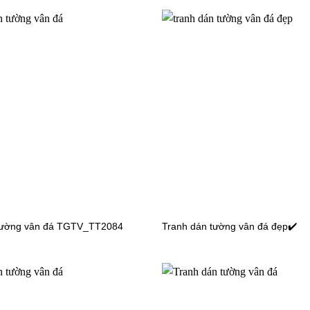
n tường đại dương
Tranh dán tường đại dương
M0682
TGTV_FM0668
n tường đại dương
Tranh dán tường đại dương
M0635
TGTV_FM0627
tường vân đá TGTV_TT2084
Tranh dán tường vân đá đẹp✔️
n tường bãi biển
Tranh dán tường bãi biển
M0150
TGTV_FM0140