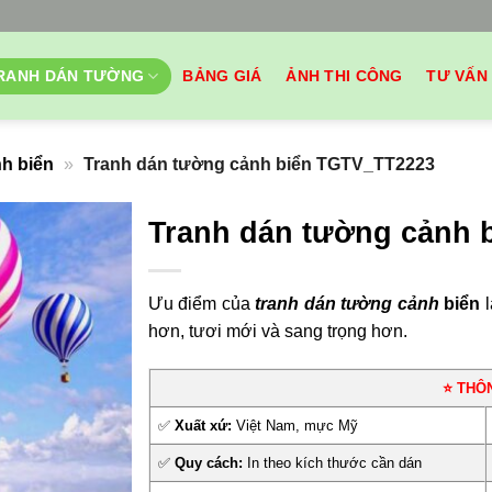
RANH DÁN TƯỜNG
BẢNG GIÁ
ẢNH THI CÔNG
TƯ VẤN
h biển
»
Tranh dán tường cảnh biển TGTV_TT2223
Tranh dán tường cảnh 
Ưu điểm của
tranh dán tường cảnh
biển
l
hơn, tươi mới và sang trọng hơn.
⭐ THÔ
✅
Xuất xứ:
Việt Nam, mực Mỹ
✅
Quy cách:
In theo kích thước cần dán