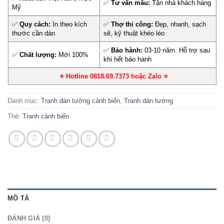
✅
Tư vấn mẫu:
Tận nhà khách hàng
Mỹ
✅
Quy cách:
In theo kích
✅
Thợ thi công:
Đẹp, nhanh, sạch
thước cần dán
sẽ, kỹ thuật khéo léo
✅
Bảo hành:
03-10 năm. Hỗ trợ sau
✅
Chất lượng:
Mới 100%
khi hết bảo hành
⭐ Hotline 0818.69.7373 hoặc Zalo
⭐
Danh mục:
Tranh dán tường cảnh biển
,
Tranh dán tường
Thẻ:
Tranh cảnh biển
MÔ TẢ
ĐÁNH GIÁ (0)