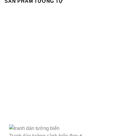
SẢN PHẨM TƯƠNG TỰ
Tranh dán tường cảnh biển đẹp✔️