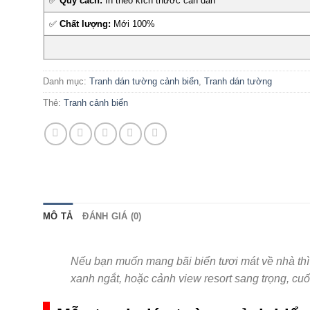
✅
Quy cách:
In theo kích thước cần dán
✅
Chất lượng:
Mới 100%
Danh mục:
Tranh dán tường cảnh biển
,
Tranh dán tường
Thẻ:
Tranh cảnh biển
MÔ TẢ
ĐÁNH GIÁ (0)
Nếu bạn muốn mang bãi biển tươi mát về nhà th
xanh ngắt, hoặc cảnh view resort sang trọng, cuố