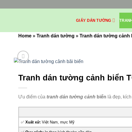
Bỏ
qua
nội
GIẤY DÁN TƯỜNG
TRAN
dung
Home
»
Tranh dán tường
»
Tranh dán tường cảnh 
Tranh dán tường cảnh biển 
Ưu điểm của
tranh dán tường cảnh
biển
là đẹp, kíc
✅
Xuất xứ:
Việt Nam, mực Mỹ