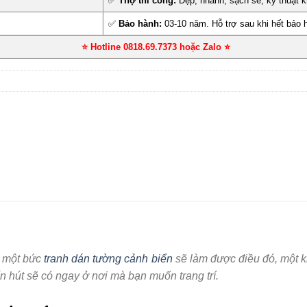
✅
Thợ thi công:
Đẹp, nhanh, sạch sẽ, kỹ thuật k
✅
Bảo hành:
03-10 năm. Hỗ trợ sau khi hết bảo 
⭐ Hotline 0818.69.7373 hoặc Zalo
⭐
ì một bức
tranh dán tường cảnh biển
sẽ làm được điều đó, một kh
n hút sẽ có ngay ở nơi mà bạn muốn trang trí.