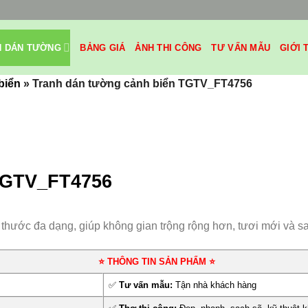
H DÁN TƯỜNG
BẢNG GIÁ
ẢNH THI CÔNG
TƯ VẤN MẪU
GIỚI 
biển
»
Tranh dán tường cảnh biển TGTV_FT4756
TGTV_FT4756
h thước đa dạng, giúp không gian trộng rộng hơn, tươi mới và s
⭐ THÔNG TIN SẢN PHẨM ⭐
✅
Tư vấn mẫu:
Tận nhà khách hàng