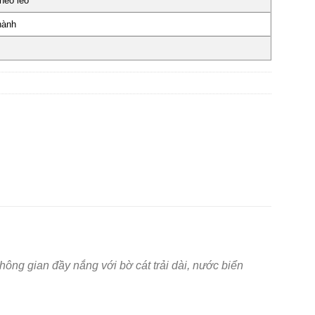
héo léo
hành
ông gian đầy nắng với bờ cát trải dài, nước biển