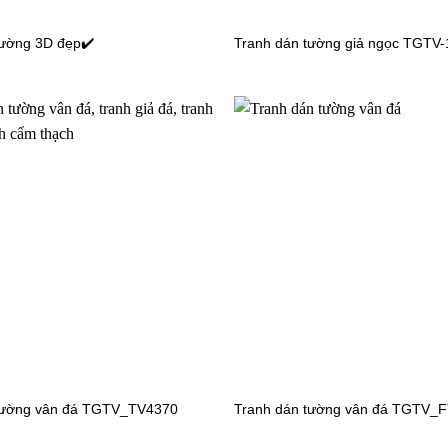
tường 3D đẹp✔️
Tranh dán tường giả ngọc TGTV
Tranh dán tường cảnh biển
TGTV_TT2223
n tường bãi biển
4560-1
tường vân đá TGTV_TV4370
Tranh dán tường vân đá TGTV_