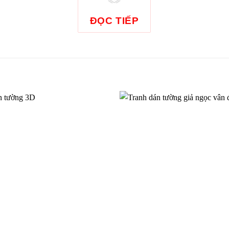
ĐỌC TIẾP
Tranh dán tường cảnh biển ho
SEA012
n tường cảnh biển 0141