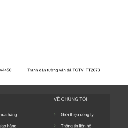
Tranh dán tường bãi biển
TGTV_FT2053
Tranh dán tường đại dương
TGTV_FT2278
TV4450
Tranh dán tường vân đá TGTV_TT2073
Tranh dán tường đại dương
TGTV_FM0656
VỀ CHÚNG TÔI
mua hàng
Giới thiệu công ty
Tranh dán tường đại dương
giao hàng
Thông tin liên hệ
TGTV_FM0609