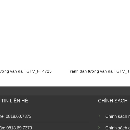
n tường bãi biển
Tranh dán tường cảnh biển
T2592
TGTV_FT2102
n tường đại dương
Tranh dán tường đại dương
T2433
TGTV_FT2427
tường vân đá TGTV_FT4723
Tranh dán tường vân đá TGTV_
n tường đại dương
Tranh dán tường đại dương
M0682
TGTV_FM0668
TIN LIÊN HỆ
CHÍNH SÁCH
ine: 0818.69.7373
Chính sách 
n tường đại dương
Tranh dán tường đại dương
ấn: 0818.69.7373
Chính sách 
M0635
TGTV_FM0627