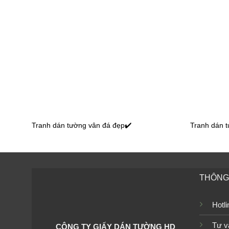
Tranh dán tường cảnh biển
Tranh dá
TGTV_FT2597
TGTV_F
Tranh dán tường bãi biển
Tranh dá
TGTV_FT1980
TGTV_F
Tranh dán tường vân đá đẹp✔️
Tranh dán 
Tranh dán tường đại dương
Tranh dá
TGTV_FM0683
TGTV_F
THÔNG 
Hotl
Tranh dán tường đại dương
Tranh dá
Tư v
CÔNG TY GIẤY DÁN TƯỜNG HD
TGTV_FM0652
TGTV_F