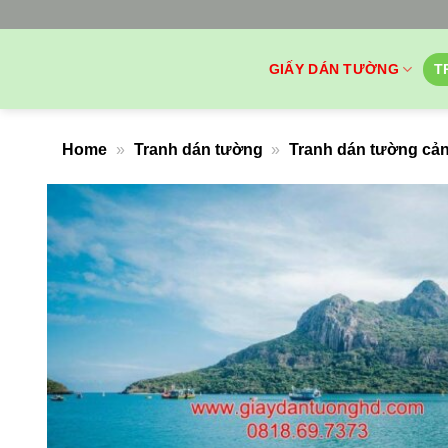
Bỏ
qua
nội
GIẤY DÁN TƯỜNG
T
dung
Home
»
Tranh dán tường
»
Tranh dán tường cản