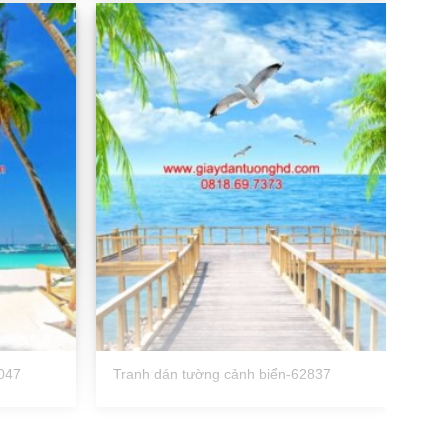
047
Tranh dán tường cảnh biển-62837