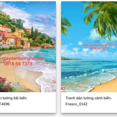
n tường bãi biển
Tranh dán tường cảnh biển-
T4696
Fresco_0142