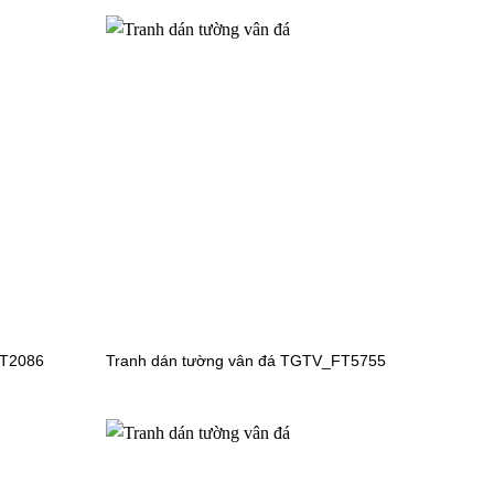
TT2086
Tranh dán tường vân đá TGTV_FT5755
Tranh dán tường bãi biển
TGTV_FT2615