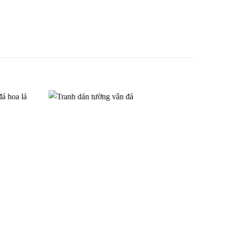
àng hôn
Tranh dán tường cảnh biển
TGTV_FT1948