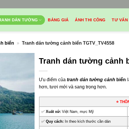
RANH DÁN TƯỜNG
BẢNG GIÁ
ẢNH THI CÔNG
TƯ VẤN
h biển
»
Tranh dán tường cảnh biển TGTV_TV4558
Tranh dán tường cảnh 
Ưu điểm của
tranh dán tường cảnh
biển
l
hơn, tươi mới và sang trọng hơn.
⭐ THÔ
✅
Xuất xứ:
Việt Nam, mực Mỹ
✅
Quy cách:
In theo kích thước cần dán