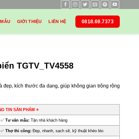
0818.69.7373
 MẪU
GIỚI THIỆU
LIÊN HỆ
biển TGTV_TV4558
à đẹp, kích thước đa dạng, giúp không gian trộng rộng
NG TIN SẢN PHẨM ⭐
✅
Tư vấn mẫu:
Tận nhà khách hàng
✅
Thợ thi công:
Đẹp, nhanh, sạch sẽ, kỹ thuật khéo léo