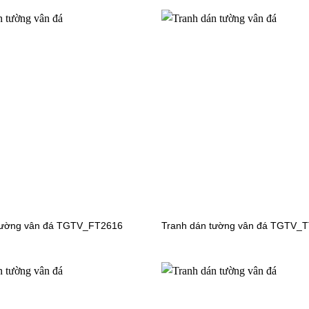
n tường cảnh biển
T4743
tường vân đá TGTV_FT2616
Tranh dán tường vân đá TGTV_
Tranh dán tường đại dương
TGTV_FT2817