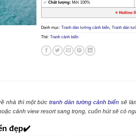
✅
Chất lượng:
Mới 100%
⭐ Hotline 
Danh mục:
Tranh dán tường cảnh biển
,
Tranh dán tư
Thẻ:
Tranh cảnh biển
về nhà thì một bức
tranh dán tường cảnh biển
sẽ là
, hoặc cảnh view resort sang trọng, cuốn hút sẽ có ng
ển đẹp✔️