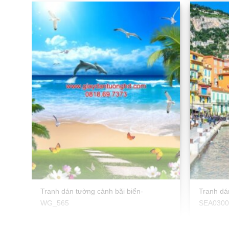
Tranh dán tường cảnh bãi biển-
Tranh dá
WG_565
SEA030