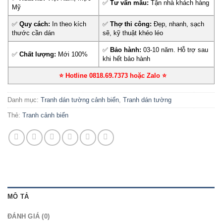
✅
Tư vấn mẫu:
Tận nhà khách hàng
Mỹ
✅
Quy cách:
In theo kích
✅
Thợ thi công:
Đẹp, nhanh, sạch
thước cần dán
sẽ, kỹ thuật khéo léo
✅
Bảo hành:
03-10 năm. Hỗ trợ sau
✅
Chất lượng:
Mới 100%
khi hết bảo hành
⭐ Hotline 0818.69.7373 hoặc Zalo
⭐
Danh mục:
Tranh dán tường cảnh biển
,
Tranh dán tường
Thẻ:
Tranh cảnh biển
MÔ TẢ
ĐÁNH GIÁ (0)