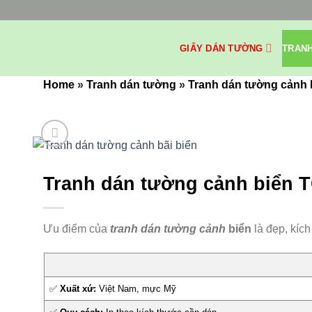
Bỏ
qua
nội
GIẤY DÁN TƯỜNG
TRAN
dung
Home
»
Tranh dán tường
»
Tranh dán tường cảnh 
Tranh dán tường cảnh biển 
Ưu điểm của
tranh dán tường cảnh
biển
là đẹp, kíc
✅
Xuất xứ:
Việt Nam, mực Mỹ