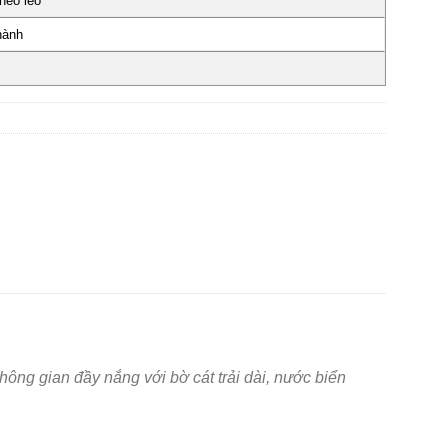
héo léo
hành
ông gian đầy nắng với bờ cát trải dài, nước biển