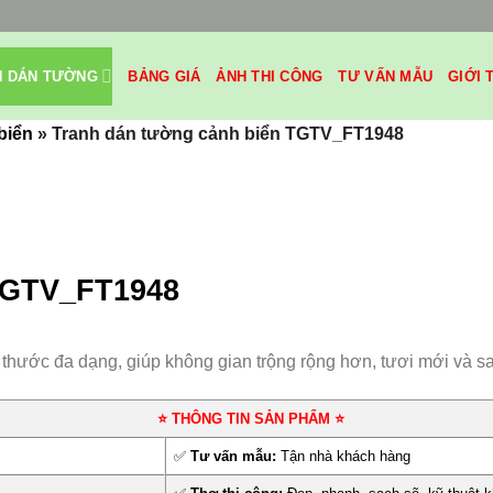
H DÁN TƯỜNG
BẢNG GIÁ
ẢNH THI CÔNG
TƯ VẤN MẪU
GIỚI 
biển
»
Tranh dán tường cảnh biển TGTV_FT1948
TGTV_FT1948
h thước đa dạng, giúp không gian trộng rộng hơn, tươi mới và s
⭐ THÔNG TIN SẢN PHẨM ⭐
✅
Tư vấn mẫu:
Tận nhà khách hàng