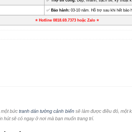
✅
Thợ thi công:
Đẹp, nhanh, sạch sẽ, kỹ thuật k
✅
Bảo hành:
03-10 năm. Hỗ trợ sau khi hết bảo 
⭐ Hotline 0818.69.7373 hoặc Zalo
⭐
ì một bức
tranh dán tường cảnh biển
sẽ làm được điều đó, một kh
n hút sẽ có ngay ở nơi mà bạn muốn trang trí.