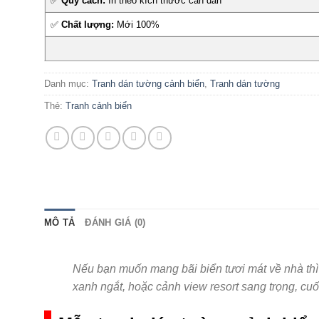
✅
Quy cách:
In theo kích thước cần dán
✅
Chất lượng:
Mới 100%
Danh mục:
Tranh dán tường cảnh biển
,
Tranh dán tường
Thẻ:
Tranh cảnh biển
MÔ TẢ
ĐÁNH GIÁ (0)
Nếu bạn muốn mang bãi biển tươi mát về nhà th
xanh ngắt, hoặc cảnh view resort sang trọng, cuố