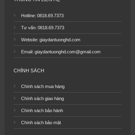
dương TGTV_FM0608
TGTV_FM0150
Hotline: 0818.69.7373
Tư vấn: 0818.69.7373
Tranh dán tường bãi biển
Tranh dán tường bãi biển
Website:
giaydantuonghd.com
TGTV_FM0140
TGTV_FM0136
Email: giaydantuonghd.com@gmail.com
CHÍNH SÁCH
Tranh dán tường bãi biển
Tranh dán tường bãi biển
Chính sách mua hàng
TGTV_FM0129
TGTV_FM0128
Chính sách giao hàng
Chính sách bảo hành
Chính sách bảo mật
Tranh dán tường bãi biển
Tranh dán tường bãi biển
TGTV_FM0123
TGTV_FM0117