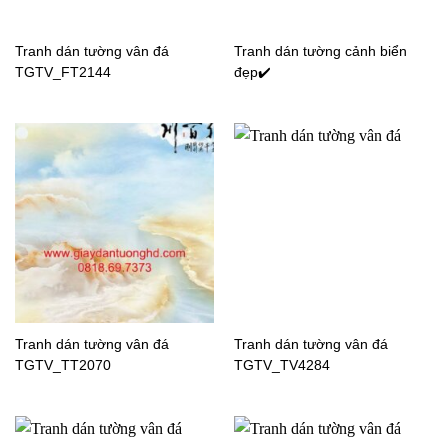
Tranh dán tường đại
Tranh dán tường bãi biển
Tranh dán tường vân đá
Tranh dán tường cảnh biển
dương TGTV_FT2817
TGTV_FT2615
TGTV_FT2144
đẹp✔️
Tranh dán tường cảnh
Tranh dán tường bãi biển
biển TGTV_FT2597
TGTV_FT2592
Tranh dán tường cảnh
Tranh dán tường bãi biển
Tranh dán tường vân đá
Tranh dán tường vân đá
biển TGTV_FT2102
TGTV_FT2053
TGTV_TT2070
TGTV_TV4284