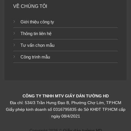
VỀ CHÚNG TÔI
Giới thiệu công ty
Tranh dán tường bãi biển
Tranh dán tường bãi biển
Thông tin liên hệ
TGTV_FM0108
TGTV_FM0106
Tư vấn chọn mẫu
Công trình mẫu
Tranh dán tường bãi biển
Tranh dán tường bãi biển
TGTV_FM0096
TGTV_FM0094
CÔNG TY TNHH MTV GIẤY DÁN TƯỜNG HD
Địa chỉ: 534/3 Trần Hưng Đạo B, Phường Chợ Lớn, TP.HCM
Giấy phép kinh doanh số 0316795835 do Sở KHĐT TP.HCM cấp
Tranh dán tường bãi biển
Tranh dán tường bãi biển
ngày 08/4/2021
FM_52679
TGTV_0297
Copyright 2026 ©
Giấy dán tường HD