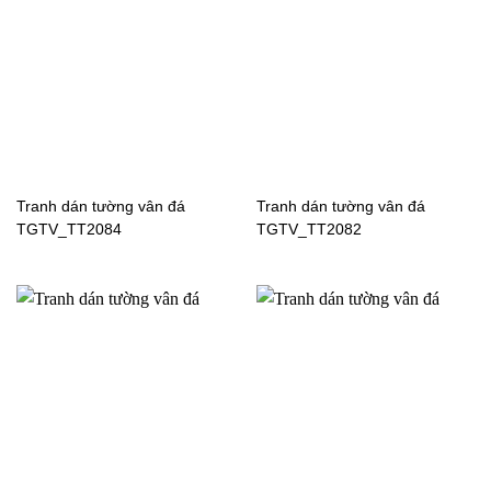
Tranh dán tường bãi biển
Tranh dán tường đại
TGTV_FT1980
dương TGTV_FT2433
Tranh dán tường đại
Tranh dán tường đại
dương TGTV_FT2427
dương TGTV_FT2278
Tranh dán tường vân đá
Tranh dán tường vân đá
TGTV_TT2084
TGTV_TT2082
Tranh dán tường đại
Tranh dán tường đại
dương TGTV_FM0683
dương TGTV_FM0682