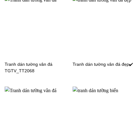
Tranh dán tường đại
Tranh dán tường bãi biển
dương TGTV_FT2437
TGTV_TV4560-1
Tranh dán tường cảnh
Tranh dán tường cảnh
Tranh dán tường vân đá
Tranh dán tường vân đá đẹp✔️
biển TGTV_TT2223
biển TGTV_FT5429
TGTV_TT2068
Tranh dán tường cảnh
Tranh dán tường cảnh
biển TGTV_FT4756
biển TGTV_FT4743