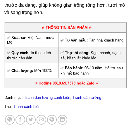
thước đa dạng, giúp không gian trộng rộng hơn, tươi mới
và sang trọng hơn.
⭐ THÔNG TIN SẢN PHẨM ⭐
✅
Xuất xứ:
Việt Nam, mực
✅
Tư vấn mẫu:
Tận nhà khách hàng
Mỹ
✅
Quy cách:
In theo kích
✅
Thợ thi công:
Đẹp, nhanh, sạch
thước cần dán
sẽ, kỹ thuật khéo léo
✅
Bảo hành:
03-10 năm. Hỗ trợ sau
✅
Chất lượng:
Mới 100%
khi hết bảo hành
⭐ Hotline 0818.69.7373 hoặc Zalo
⭐
Danh mục:
Tranh dán tường cảnh biển
,
Tranh dán tường
Thẻ:
Tranh cảnh biển