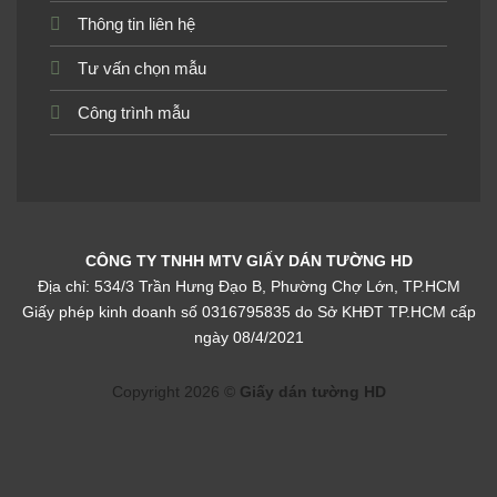
Giấy dán tường phòng
Giấy dán tường phòng
Thông tin liên hệ
khách màu trơn 4008-
khách màu trơn 4011-3
24009-2
Tư vấn chọn mẫu
Công trình mẫu
Giấy dán tường phòng
Giấy dán tường phòng
khách màu trơn 4012-2
khách màu trơn 6105-4
CÔNG TY TNHH MTV GIẤY DÁN TƯỜNG HD
Địa chỉ: 534/3 Trần Hưng Đạo B, Phường Chợ Lớn, TP.HCM
Giấy phép kinh doanh số 0316795835 do Sở KHĐT TP.HCM cấp
ngày 08/4/2021
Giấy dán tường phòng
Giấy dán tường phòng
khách màu trơn 9327-
khách màu trơn 9403-
1a_l
5a_l
Copyright 2026 ©
Giấy dán tường HD