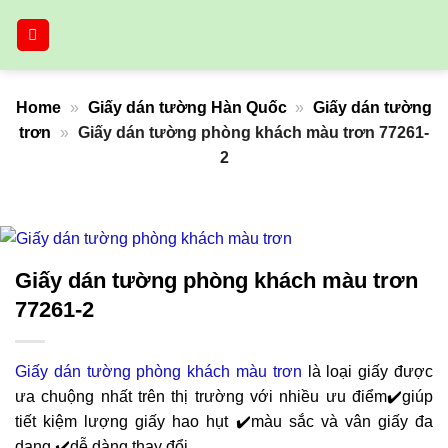
Bỏ
qua
nội
dung
Home
»
Giấy dán tường Hàn Quốc
»
Giấy dán tường
trơn
»
Giấy dán tường phòng khách màu trơn 77261-
2
Giấy dán tường phòng khách màu trơn
77261-2
Giấy dán tường phòng khách màu trơn
là loại giấy được
ưa chuộng nhất trên thị trường với nhiều ưu điểm✔️giúp
tiết kiệm lượng giấy hao hụt ✔️màu sắc và vân giấy đa
dạng ✔️dễ dàng thay đổi…