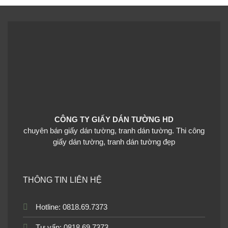
5
Giấy dán tường phòng
Giấy dán tường phòng
khách màu trơn 10正
khách màu trơn 11正
CÔNG TY GIẤY DÁN TƯỜNG HD
chuyên bán giấy dán tường, tranh dán tường. Thi công
giấy dán tường, tranh dán tường đẹp
Giấy dán tường phòng
Giấy dán tường phòng
khách màu trơn 12正
khách màu trơn 13B1113-
1
THÔNG TIN LIÊN HỆ
Hotline: 0818.69.7373
Tư vấn: 0818.69.7373
Giấy dán tường phòng
Giấy dán tường phòng