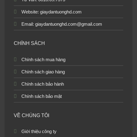
khách màu trơn 14正
khách màu trơn 15反
Website:
giaydantuonghd.com
Email: giaydantuonghd.com@gmail.com
CHÍNH SÁCH
Giấy dán tường phòng
Giấy dán tường phòng
khách màu trơn 15正
khách màu trơn 16反
Chính sách mua hàng
Chính sách giao hàng
Chính sách bảo hành
Giấy dán tường phòng
Giấy dán tường phòng
khách màu trơn 4004-3
khách màu trơn 4007-
Chính sách bảo mật
24022-2
VỀ CHÚNG TÔI
Giới thiệu công ty