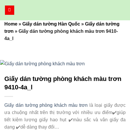
Bỏ
qua
nội
Home
»
Giấy dán tường Hàn Quốc
»
Giấy dán tường
dung
trơn
»
Giấy dán tường phòng khách màu trơn 9410-
4a_l
Giấy dán tường phòng khách màu trơn
9410-4a_l
Giấy dán tường phòng khách màu trơn
là loại giấy được
ưa chuộng nhất trên thị trường với nhiều ưu điểm✔️giúp
tiết kiệm lượng giấy hao hụt ✔️màu sắc và vân giấy đa
dạng ✔️dễ dàng thay đổi…