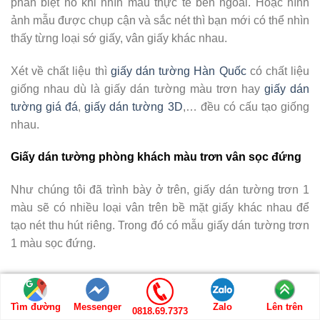
phân biệt nó khi nhìn mẫu thực tế bên ngoài. Hoặc hình
ảnh mẫu được chụp cận và sắc nét thì bạn mới có thể nhìn
thấy từng loại sớ giấy, vân giấy khác nhau.
Xét về chất liệu thì
giấy dán tường Hàn Quốc
có chất liệu
giống nhau dù là giấy dán tường màu trơn hay
giấy dán
tường giá đá
,
giấy dán tường 3D
,… đều có cấu tạo giống
nhau.
Giấy dán tường phòng khách màu trơn vân sọc đứng
Như chúng tôi đã trình bày ở trên, giấy dán tường trơn 1
màu sẽ có nhiều loại vân trên bề mặt giấy khác nhau để
tạo nét thu hút riêng. Trong đó có mẫu giấy dán tường trơn
1 màu sọc đứng.
Tìm đường
Messenger
Zalo
Lên trên
0818.69.7373