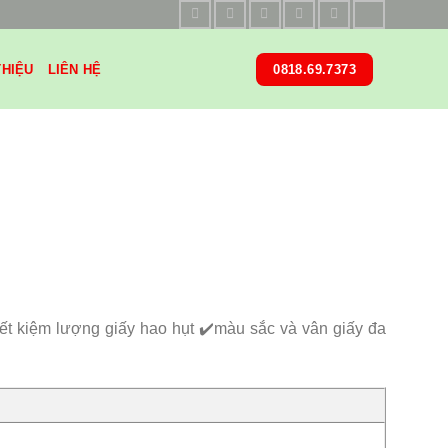
THIỆU
LIÊN HỆ
0818.69.7373
iết kiệm lượng giấy hao hụt ✔️màu sắc và vân giấy đa