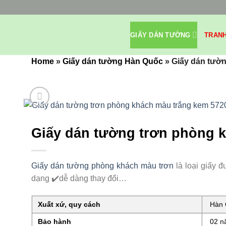
Bỏ
qua
nội
GIẤY DÁN TƯỜNG
TRAN
dung
Home
»
Giấy dán tường Hàn Quốc
»
Giấy dán tườn
Giấy dán tường trơn phòng 
Giấy dán tường phòng khách màu trơn
là loại giấy 
dạng ✔️dễ dàng thay đổi…
Xuất xứ, quy cách
Hàn Q
Bảo hành
02 nă