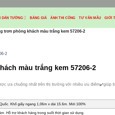
H DÁN TƯỜNG
BẢNG GIÁ
ẢNH THI CÔNG
TƯ VẤN MẪU
GIỚI 
g trơn phòng khách màu trắng kem 57206-2
khách màu trắng kem 57206-2
được ưa chuộng nhất trên thị trường với nhiều ưu điểm✔️giúp t
uốc. Khổ giấy ngang 1,06m x dài 15.6m. Mới 100%
m. Hỗ trợ khách hàng trong suốt thời gian sử dụng