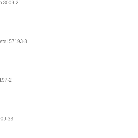
m 3009-21
stel 57193-8
7197-2
009-33