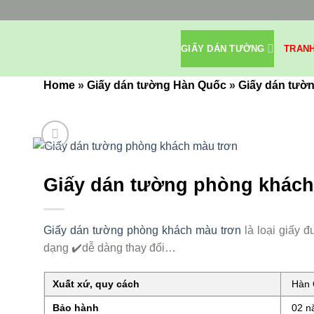
Bỏ
qua
nội
GIẤY DÁN TƯỜNG
TRAN
dung
Home
»
Giấy dán tường Hàn Quốc
»
Giấy dán tườn
Giấy dán tường phòng khách
Giấy dán tường phòng khách màu trơn
là loại giấy 
dạng ✔️dễ dàng thay đổi…
Xuất xứ, quy cách
Hàn Q
Bảo hành
02 nă