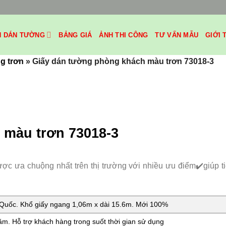
H DÁN TƯỜNG
BẢNG GIÁ
ẢNH THI CÔNG
TƯ VẤN MẪU
GIỚI 
g trơn
»
Giấy dán tường phòng khách màu trơn 73018-3
 màu trơn 73018-3
được ưa chuộng nhất trên thị trường với nhiều ưu điểm✔️giúp t
uốc. Khổ giấy ngang 1,06m x dài 15.6m. Mới 100%
m. Hỗ trợ khách hàng trong suốt thời gian sử dụng