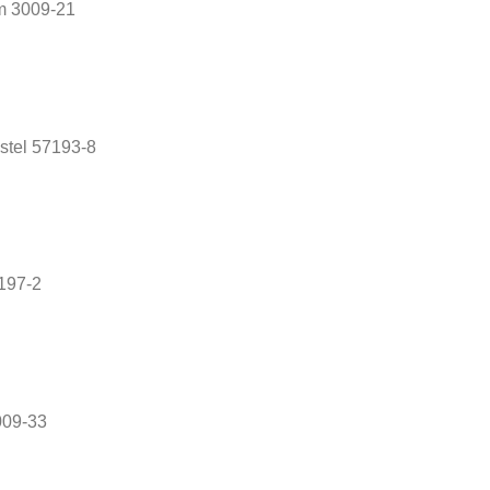
m 3009-21
stel 57193-8
7197-2
009-33