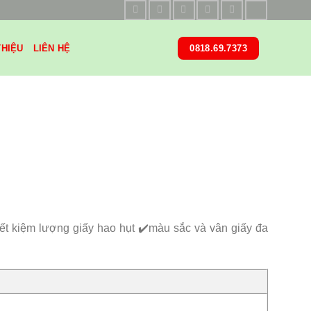
THIỆU
LIÊN HỆ
0818.69.7373
iết kiệm lượng giấy hao hụt ✔️màu sắc và vân giấy đa