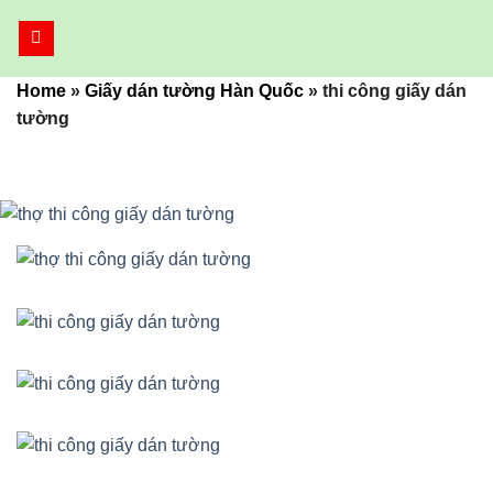
Bỏ
qua
nội
Home
»
Giấy dán tường Hàn Quốc
»
thi công giấy dán
dung
tường