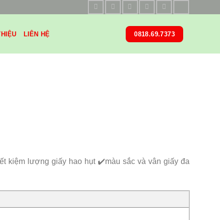
THIỆU
LIÊN HỆ
0818.69.7373
iết kiệm lượng giấy hao hụt ✔️màu sắc và vân giấy đa