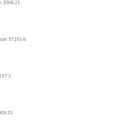
m 3009-21
stel 57193-8
7197-2
009-33