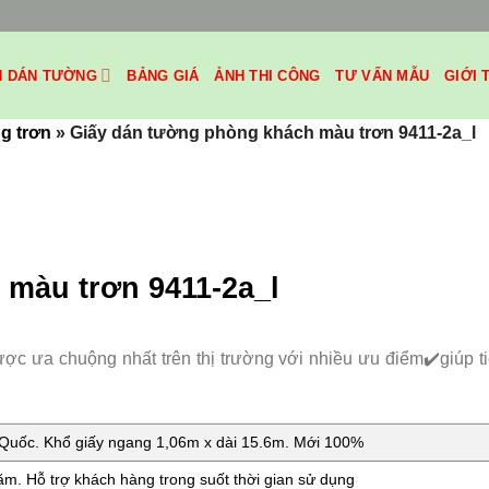
H DÁN TƯỜNG
BẢNG GIÁ
ẢNH THI CÔNG
TƯ VẤN MẪU
GIỚI 
g trơn
»
Giấy dán tường phòng khách màu trơn 9411-2a_l
màu trơn 9411-2a_l
được ưa chuộng nhất trên thị trường với nhiều ưu điểm✔️giúp t
uốc. Khổ giấy ngang 1,06m x dài 15.6m. Mới 100%
m. Hỗ trợ khách hàng trong suốt thời gian sử dụng