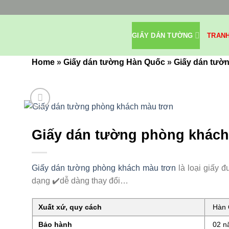
Bỏ
qua
nội
GIẤY DÁN TƯỜNG
TRAN
dung
Home
»
Giấy dán tường Hàn Quốc
»
Giấy dán tườn
Giấy dán tường phòng khách 
Giấy dán tường phòng khách màu trơn
là loại giấy 
dạng ✔️dễ dàng thay đổi…
Xuất xứ, quy cách
Hàn Q
Bảo hành
02 nă