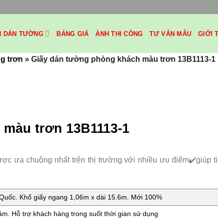
H DÁN TƯỜNG
BẢNG GIÁ
ẢNH THI CÔNG
TƯ VẤN MẪU
GIỚI 
g trơn
»
Giấy dán tường phòng khách màu trơn 13B1113-1
 màu trơn 13B1113-1
được ưa chuộng nhất trên thị trường với nhiều ưu điểm✔️giúp t
uốc. Khổ giấy ngang 1,06m x dài 15.6m. Mới 100%
m. Hỗ trợ khách hàng trong suốt thời gian sử dụng