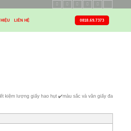
THIỆU
LIÊN HỆ
0818.69.7373
iết kiệm lượng giấy hao hụt ✔️màu sắc và vân giấy đa