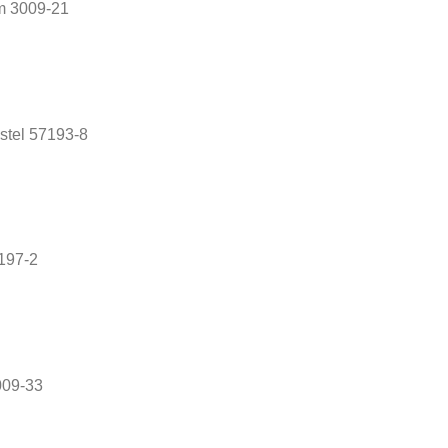
m 3009-21
stel 57193-8
7197-2
009-33