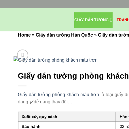
Bỏ
qua
nội
GIẤY DÁN TƯỜNG
TRAN
dung
Home
»
Giấy dán tường Hàn Quốc
»
Giấy dán tườn
Giấy dán tường phòng khách
Giấy dán tường phòng khách màu trơn
là loại giấy 
dạng ✔️dễ dàng thay đổi…
Xuất xứ, quy cách
Hàn Q
Bảo hành
02 nă