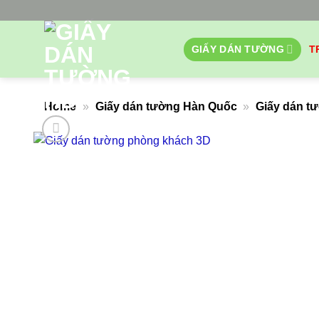
Bỏ
qua
nội
GIẤY DÁN TƯỜNG
T
dung
Home
»
Giấy dán tường Hàn Quốc
»
Giấy dán t