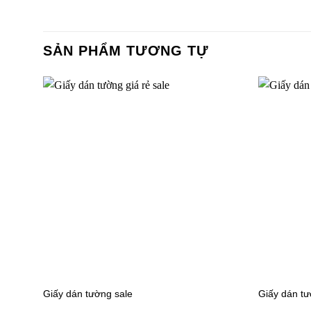
SẢN PHẨM TƯƠNG TỰ
Giấy dán tường phòng khách 3D 8反
Giấy dán
DT2201-
Giấy dán tường phòng khách 3D
Giấy dán
27727-3
27727-1
Giấy dán tường phòng khách 3D
Giấy dán
27727-4_2
73016-2
Giấy dán tường sale
Giấy dán tư