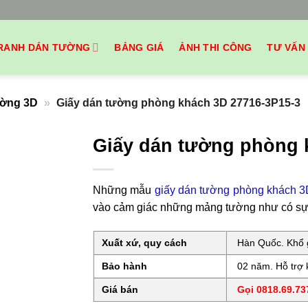
RANH DÁN TƯỜNG
BẢNG GIÁ
ẢNH THI CÔNG
TƯ VẤN
ường 3D
»
Giấy dán tường phòng khách 3D 27716-3P15-3
Giấy dán tường phòng 
Những mẫu
giấy dán tường phòng khách 
vào cảm giác những mảng tường như có sự l
Xuất xứ, quy cách
Hàn Quốc. Khổ g
Bảo hành
02 năm. Hỗ trợ k
Giá bán
Gọi 0818.69.737