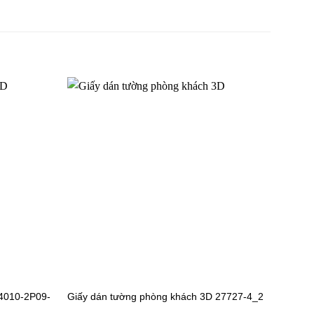
3D
Giấy dán tường phòng khách 3D
27726-4P25-4
3D
Giấy dán tường phòng khách 3D
27727-2
3D
Giấy dán tường phòng khách 3D
27727-3_2
 4010-2P09-
Giấy dán tường phòng khách 3D 27727-4_2