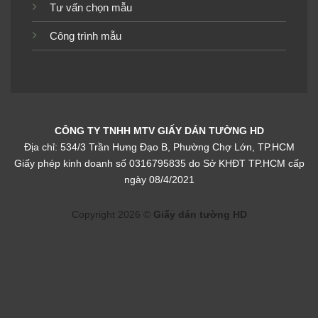
Tư vấn chọn mẫu
Công trình mẫu
Giấy dán tường phòng
Giấy dán tường phòng
khách 3D 8反
khách 3D DT2201-1
CÔNG TY TNHH MTV GIẤY DÁN TƯỜNG HD
Địa chỉ: 534/3 Trần Hưng Đạo B, Phường Chợ Lớn, TP.HCM
Giấy phép kinh doanh số 0316795835 do Sở KHĐT TP.HCM cấp
Giấy dán tường phòng
Giấy dán tường phòng
ngày 08/4/2021
khách 3D 27726-2P25-2
khách 3D 27726-4P25-4
Copyright 2026 ©
Giấy dán tường HD
Giấy dán tường phòng
Giấy dán tường phòng
khách 3D 27727-3
khách 3D 27727-1