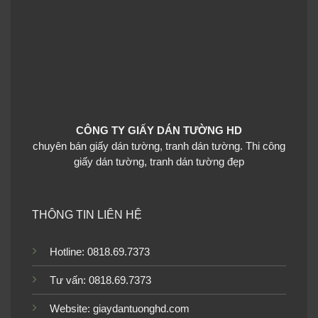
Giấy dán tường phòng
khách 3D 27716-3P15-3
CÔNG TY GIẤY DÁN TƯỜNG HD
chuyên bán giấy dán tường, tranh dán tường. Thi công
Giấy dán tường phòng
giấy dán tường, tranh dán tường đẹp
khách 3D 4020-1
THÔNG TIN LIÊN HỆ
Giấy dán tường phòng
Hotline: 0818.69.7373
khách 3D JCD5011-6
Tư vấn: 0818.69.7373
Website:
giaydantuonghd.com