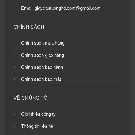
Email: giaydantuonghd.com@gmail.com
CHÍNH SÁCH
Giấy dán tường phòng
khách 3D DT2201-6
Chính sách mua hàng
Chính sách giao hàng
Chính sách bảo hành
Giấy dán tường phòng
khách 3D 9420-1a_l
Giấy dán tường phòng
Chính sách bảo mật
khách 3D WT1801-5
VỀ CHÚNG TÔI
Giới thiệu công ty
Giấy dán tường phòng
Giấy dán tường phòng
Thông tin liên hệ
khách 3D 27716-1
khách 3D 9正