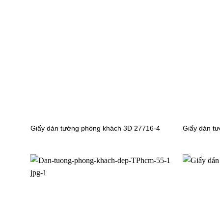
Giấy dán tường phòng bếp sọc 4003-2
Giấy dán
Ngoài sự đa dạng và đẹp, nó còn là giải pháp cho nh
thoáng hơn.
Giấy dán tường phòng bếp sọ
Đối với những bạn yêu thích sự tối giản thì có thể 
phòng thì có thể chọn sọc 3D bắt mắt để trang trí sau 
Giấy dán tường phòng khách 3D 27716-4
Giấy dán t
Giấy dán tường phòng bếp sọc chéo
Mấu giấy dán tường phòng bếp sọc chéo mang tới sự m