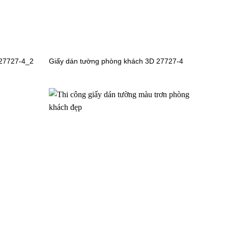
ủa bạn
 27727-4_2
Giấy dán tường phòng khách 3D 27727-4
mảng tường có sự lồi lõm với những mẫu giấy dán