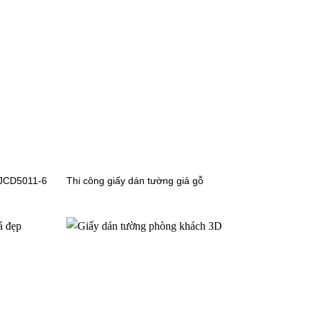
 đẹp✔️
 thì trông căn phòng của bạn sẽ có chiều cao hơn,
ản, còn với những ai thích tạo một điểm nhấn cho căn
 JCD5011-6
Thi công giấy dán tường giả gỗ
uốn hút hơn nếu bạn thích cái gì đó độc đáo.