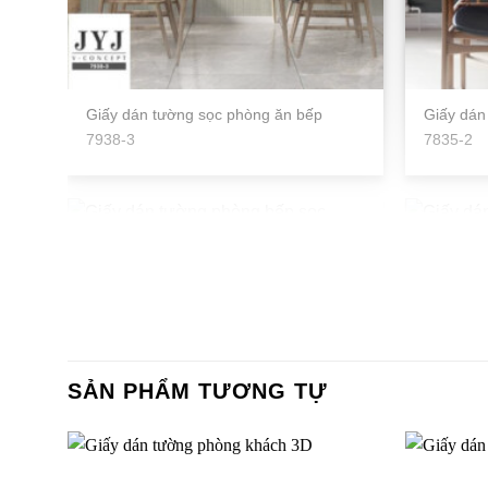
Giấy dán tường sọc phòng ăn bếp
Giấy dán
7938-3
7835-2
Giấy dán tường phòng bếp sọc 56137-
Giấy dán
3-1
RESERV
Giấy dán tường phòng bếp sọc
Giấy dán
SẢN PHẨM TƯƠNG TỰ
RESERVE-RE51378_P01
1P12-1