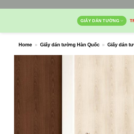
Bỏ
qua
nội
GIẤY DÁN TƯỜNG
T
dung
Home
»
Giấy dán tường Hàn Quốc
»
Giấy dán t