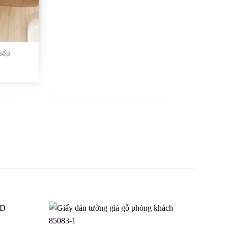
bếp
c
Giấy dán tường phòng bếp sọc PA1903-
2-1
 4003-3
Giấy dán tường phòng bếp sọc
RESERVE-RE51518_P01