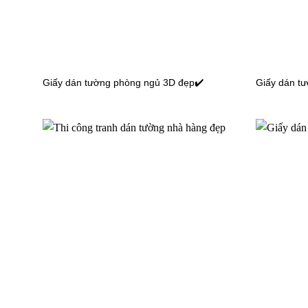
Mẫu g
Giấy dán tường phòng ngủ 3D đẹp✔️
Giấy dán t
Giấy dán tường phòng bếp sọc 3D
Cũng là họa tiết sọc nhưng giấy dán tường sọc 3D tạ
tường 3D.