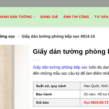
RANH DÁN TƯỜNG
BẢNG GIÁ
ẢNH THI CÔNG
TƯ VẤN
ường sọc
»
Giấy dán tường phòng bếp sọc 4014-14
Giấy dán tường phòng 
Giấy dán tường phòng bếp sọc
luôn đa dạn
đến những mẫu sọc cầu kỳ để làm điểm nhấn 
Xuất xứ, quy cách
Hàn Quốc. Khổ g
Bảo hành
02 năm. Hỗ trợ k
Giá bán
Gọi 0818.69.737