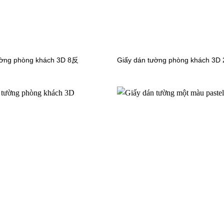
iấy dán tường sọc chéo sẽ tạo ra điểm nhấn độc đáo cho phòng bếp c
ường phòng khách 3D 8反
Giấy dán tường phòng khách 3D
o ra không gian 3 chiều mang nét độc đáo riêng, cảm giác như 