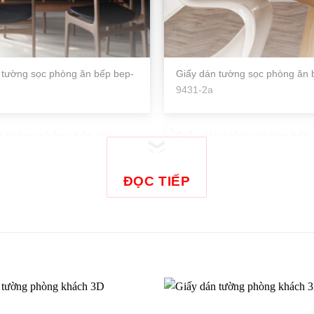
 tường sọc phòng ăn bếp bep-
Giấy dán tường sọc phòng ăn 
9431-2a
 tường phòng bếp sọc
Giấy dán tường phòng bếp sọ
E-RE51214_P01
RESERVE-RE51330_P01
ĐỌC TIẾP
 tường phòng bếp sọc 27713-
Giấy dán tường phòng bếp sọc