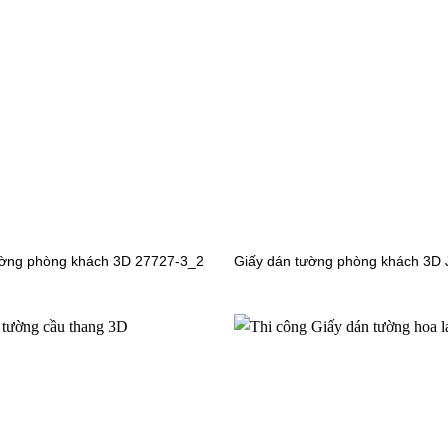
 tường phòng bếp sọc 4014-14
Giấy dán tường phòng bếp sọc
ững căn phòng thấp. Khi bạn dán lên tường những mẫu sọc đứng
c có mấy loại
chọn những mẫu sọc một màu, mẫu sọc tử hoa tiết hoa lá đơn gi
Tivi hay trang trí sau đầu giường,…
ường phòng khách 3D 27727-3_2
Giấy dán tường phòng khách 3D
ới lạ cho người dùng, không gian phòng ăn của bạn sẽ trông c