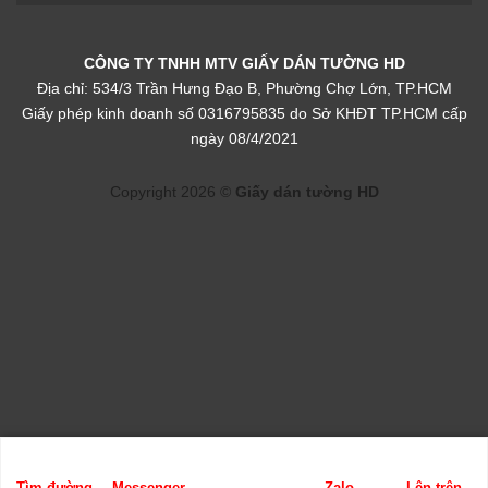
CÔNG TY TNHH MTV GIẤY DÁN TƯỜNG HD
Địa chỉ: 534/3 Trần Hưng Đạo B, Phường Chợ Lớn, TP.HCM
Giấy phép kinh doanh số 0316795835 do Sở KHĐT TP.HCM cấp
ngày 08/4/2021
Copyright 2026 ©
Giấy dán tường HD
Tìm đường
Messenger
Zalo
Lên trên