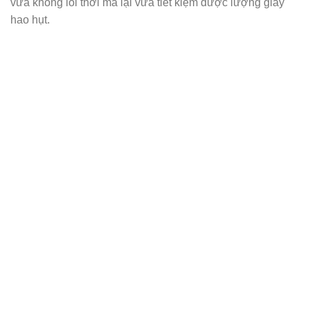
vừa không lỗi thời mà lại vừa tiết kiệm được lượng giấy
hao hụt.