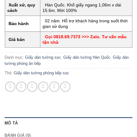
Xuất xứ, quy
Hàn Quốc. Khổ giấy ngang 1,06m x dài
cách
15.6m. Mới 100%
02 năm. Hỗ trợ khách hàng trong suốt thời
Bảo hành
gian sử dụng
Gọi 0818.69.7373 >>> Zalo. Tư vấn mẫu
Giá bán
tận nhà
Danh mục:
Giấy dán tường sọc
,
Giấy dán tường Hàn Quốc
,
Giấy dán
tường phòng ăn bếp
Thẻ:
Giấy dán tường phòng bếp sọc
MÔ TẢ
ĐÁNH GIÁ (0)