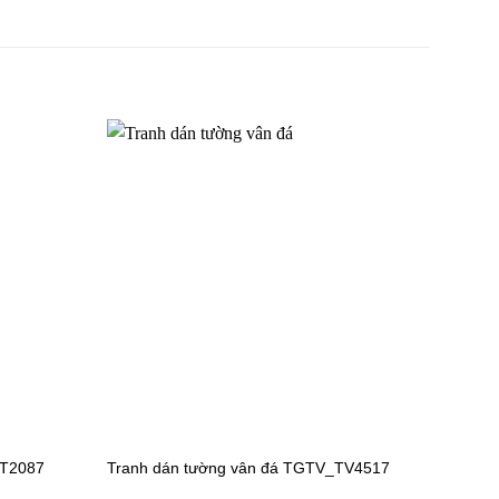
TT2087
Tranh dán tường vân đá TGTV_TV4517
V6597
Tranh dán tường công chúa TV6479