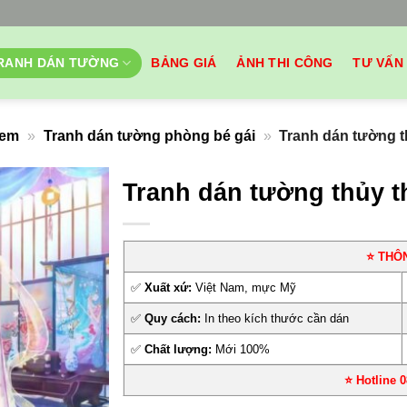
RANH DÁN TƯỜNG
BẢNG GIÁ
ẢNH THI CÔNG
TƯ VẤN
 em
»
Tranh dán tường phòng bé gái
»
Tranh dán tường t
Tranh dán tường thủy t
⭐ THÔ
✅
Xuất xứ:
Việt Nam, mực Mỹ
✅
Quy cách:
In theo kích thước cần dán
✅
Chất lượng:
Mới 100%
⭐ Hotline 