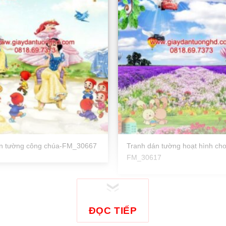
án tường công chúa-FM_30667
Tranh dán tường hoạt hình cho
FM_30617
ĐỌC TIẾP
Tranh dán tường công chúa T