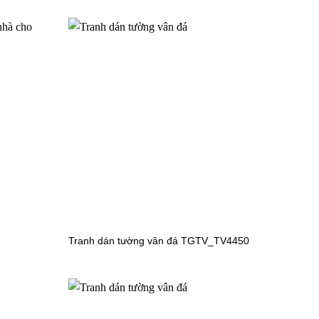
V6007
Tranh dán tường công chúa TV3982
60508
Tranh dán tường công chúa bạch tuyết
Tranh dán tường vân đá TGTV_TV4450
Tranh dán tường cho bé gái
TGTV_TV6073