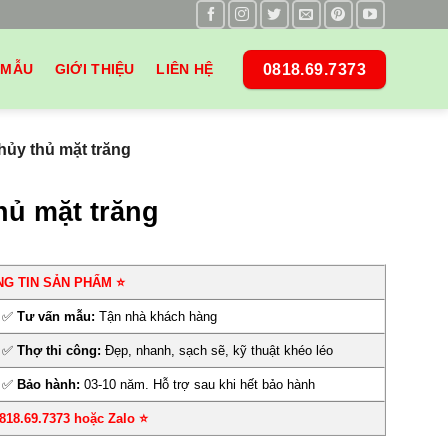
0818.69.7373
 MẪU
GIỚI THIỆU
LIÊN HỆ
hủy thủ mặt trăng
hủ mặt trăng
NG TIN SẢN PHẨM ⭐
✅
Tư vấn mẫu:
Tận nhà khách hàng
✅
Thợ thi công:
Đẹp, nhanh, sạch sẽ, kỹ thuật khéo léo
✅
Bảo hành:
03-10 năm. Hỗ trợ sau khi hết bảo hành
0818.69.7373 hoặc Zalo
⭐