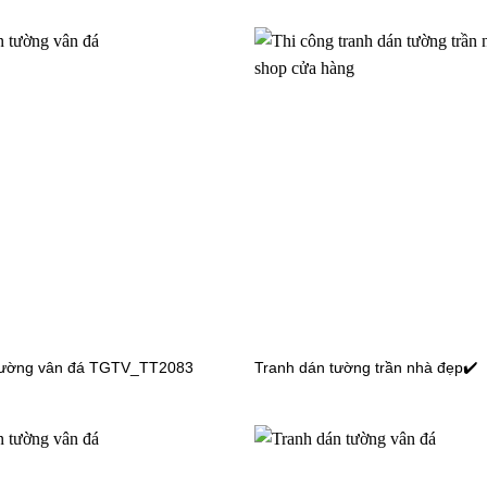
n tường công chúa TV6251
Tranh dán tường công chúa T
n tường công chúa H60896
Tranh dán tường công chúa H
tường vân đá TGTV_TT2083
Tranh dán tường trần nhà đẹp✔️
án tường công chúa WG_27
Tranh dán tường cho bé gái
TGTV_TV6487