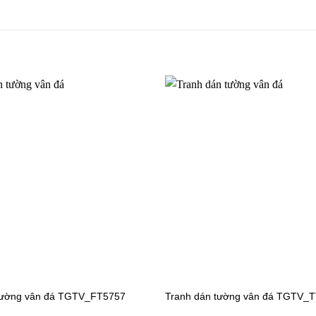
n tường cho bé gái
V4371
tường vân đá TGTV_FT5757
Tranh dán tường vân đá TGTV_
n tường công chúa TV6012
Tranh dán tường công chúa T