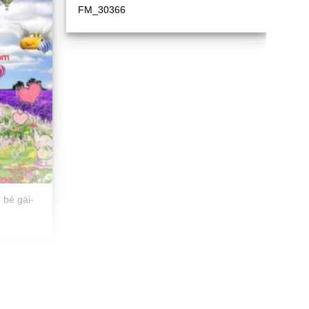
FM_30366
 bé gái-
Tranh dán tường cho bé gái
TGTV_FT2278
V8387