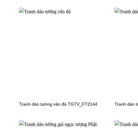
Tranh dán tường công chúa FM_30502
Tranh dá
Tranh dán tường nữ hoàng băng giá 02
Tranh dá
Tranh dán tường vân đá TGTV_FT2144
Tranh dán 
Tranh dán tường công chúa WG_30
Tranh d