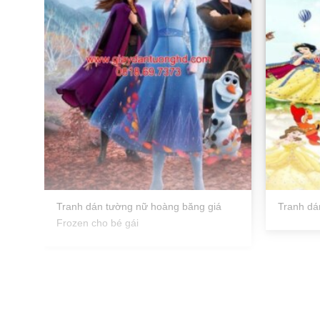
Tranh dán tường nữ hoàng băng giá
Tranh d
Frozen cho bé gái
Tranh dán tường cho bé gái 30666