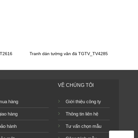
Tranh dán tường cho bé gái
TGTV_TV2620
FT2616
Tranh dán tường vân đá TGTV_TV4285
Tranh dán tường cho bé gái
TGTV_FT5769
VỀ CHÚNG TÔI
Tranh dán tường cho bé gái
mua hàng
Giới thiệu công ty
TGTV_FT4979
giao hàng
Thông tin liên hệ
bảo hành
Tư vấn chọn mẫu