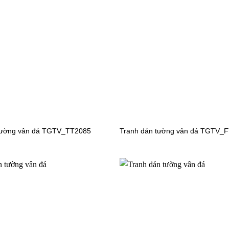
n tường cho bé gái
Tranh dán tường cho bé gái
V5813
TGTV_TV5792
n tường cho bé gái
Tranh dán tường cho bé gái
V5715
TGTV_TV4982
tường vân đá TGTV_TT2085
Tranh dán tường vân đá TGTV_
n tường cho bé gái
Tranh dán tường cho bé gái
V4361
TGTV_TV3806
n tường cho bé gái
Tranh dán tường cho bé gái
V3439
TGTV_TV3713