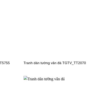
Tranh dán tường cho bé gái
TGTV_TV5779
Tranh dán tường cho bé gái
TGTV_TV4574
FT5755
Tranh dán tường vân đá TGTV_TT2070
Tranh dán tường cho bé gái
TGTV_TV4360
Tranh dán tường cho bé gái
TGTV_TV3233