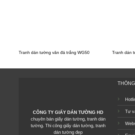
Tranh dán tường cho bé gái
Tranh dá
TGTV_TV2925
TGTV_T
Tranh dán tường vân đá trắng WG50
Tranh dán 
Tranh dán tường cho bé gái
Tranh dá
TGTV_TV1927
TGTV_T
THÔNG 
Tranh dán tường cho bé gái
Tranh dá
Hotl
TGTV_FT5271
TGTV_F
Tư v
CÔNG TY GIẤY DÁN TƯỜNG HD
chuyên bán giấy dán tường, tranh dán
Webs
tường. Thi công giấy dán tường, tranh
dán tường đẹp
Tranh dán tường cho bé gái
Tranh dá