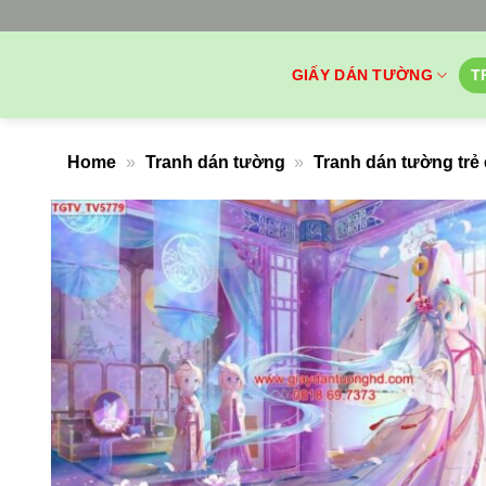
Bỏ
qua
nội
GIẤY DÁN TƯỜNG
T
dung
Home
»
Tranh dán tường
»
Tranh dán tường trẻ