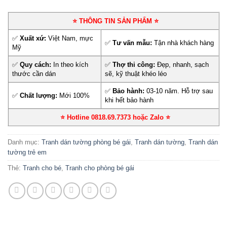
⭐ THÔNG TIN SẢN PHẨM ⭐
✅
Xuất xứ:
Việt Nam, mực
✅
Tư vấn mẫu:
Tận nhà khách hàng
Mỹ
✅
Quy cách:
In theo kích
✅
Thợ thi công:
Đẹp, nhanh, sạch
thước cần dán
sẽ, kỹ thuật khéo léo
✅
Bảo hành:
03-10 năm. Hỗ trợ sau
✅
Chất lượng:
Mới 100%
khi hết bảo hành
⭐ Hotline 0818.69.7373 hoặc Zalo
⭐
Danh mục:
Tranh dán tường phòng bé gái
,
Tranh dán tường
,
Tranh dán
tường trẻ em
Thẻ:
Tranh cho bé
,
Tranh cho phòng bé gái