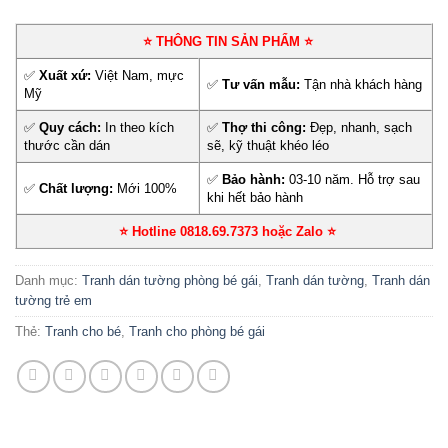
⭐ THÔNG TIN SẢN PHẨM ⭐
✅
Xuất xứ:
Việt Nam, mực
✅
Tư vấn mẫu:
Tận nhà khách hàng
Mỹ
✅
Quy cách:
In theo kích
✅
Thợ thi công:
Đẹp, nhanh, sạch
thước cần dán
sẽ, kỹ thuật khéo léo
✅
Bảo hành:
03-10 năm. Hỗ trợ sau
✅
Chất lượng:
Mới 100%
khi hết bảo hành
⭐ Hotline 0818.69.7373 hoặc Zalo
⭐
Danh mục:
Tranh dán tường phòng bé gái
,
Tranh dán tường
,
Tranh dán
tường trẻ em
Thẻ:
Tranh cho bé
,
Tranh cho phòng bé gái