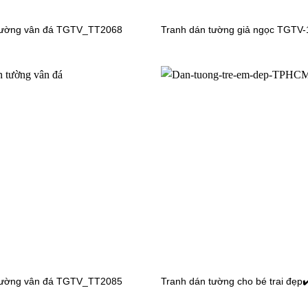
tường vân đá TGTV_TT2068
Tranh dán tường giả ngọc TGTV
n tường công chúa TV6012
Tranh dán tường công chúa T
tường vân đá TGTV_TT2085
Tranh dán tường cho bé trai đẹp✔