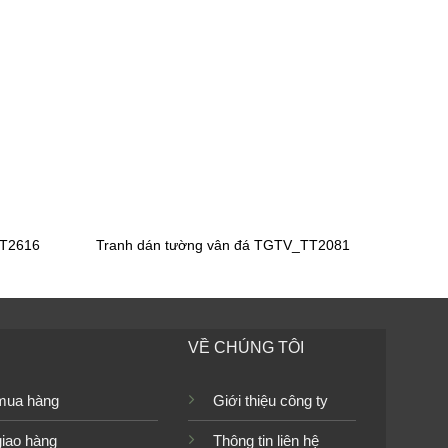
60508
Tranh dán tường công chúa bạch tuyết
FT2616
Tranh dán tường vân đá TGTV_TT2081
VỀ CHÚNG TÔI
mua hàng
Giới thiệu công ty
Tranh dán tường cho bé gái
TGTV_TV6073
giao hàng
Thông tin liên hệ