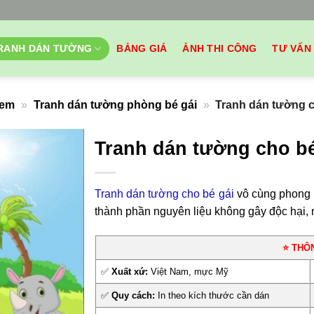
RANH DÁN TƯỜNG
BẢNG GIÁ
ẢNH THI CÔNG
TƯ VẤN
 em
»
Tranh dán tường phòng bé gái
»
Tranh dán tường 
Tranh dán tường cho b
Tranh dán tường cho bé gái
vô cùng phong p
thành phần nguyên liệu không gây độc hại, 
⭐ THÔ
✅
Xuất xứ:
Việt Nam, mực Mỹ
✅
Quy cách:
In theo kích thước cần dán