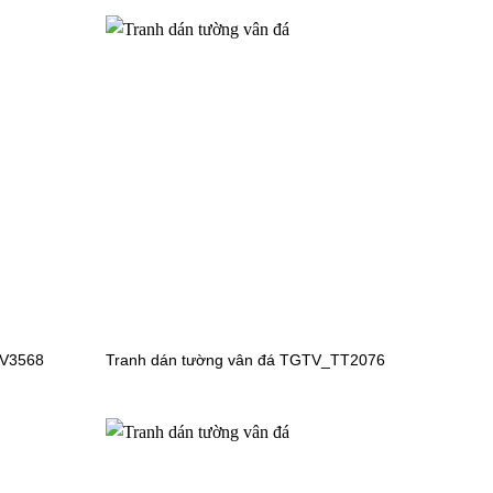
Tranh dán tường công chúa TV3982
TV3568
Tranh dán tường vân đá TGTV_TT2076
V6007