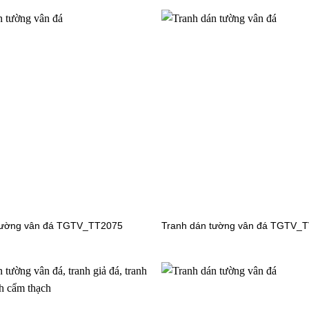
tường vân đá TGTV_TT2075
Tranh dán tường vân đá TGTV_
n tường công chúa TV6251
Tranh dán tường công chúa T