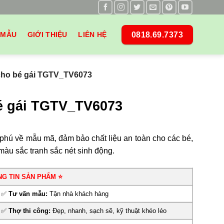
0818.69.7373
 MẪU
GIỚI THIỆU
LIÊN HỆ
cho bé gái TGTV_TV6073
é gái TGTV_TV6073
hú về mẫu mã, đảm bảo chất liệu an toàn cho các bé,
màu sắc tranh sắc nét sinh động.
NG TIN SẢN PHẨM ⭐
✅
Tư vấn mẫu:
Tận nhà khách hàng
✅
Thợ thi công:
Đẹp, nhanh, sạch sẽ, kỹ thuật khéo léo