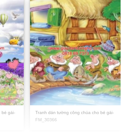
 bé gái-
Tranh dán tường công chúa cho bé gái-
FM_30366