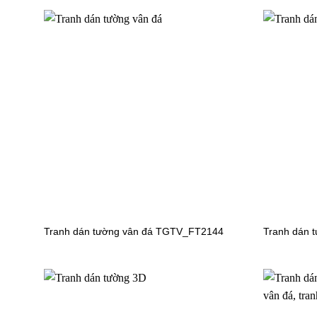
Tranh dán tường vân đá TGTV_FT2144
Tranh dán 
Tranh dán tường công chúa FM_30502
Tranh dá