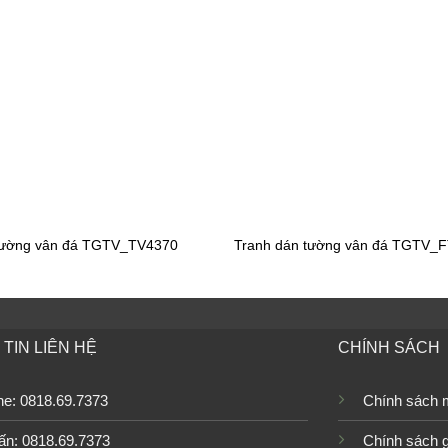
n tường công chúa H60896
Tranh dán tường công chúa H
tường vân đá TGTV_TV4370
Tranh dán tường vân đá TGTV_
TIN LIÊN HỆ
CHÍNH SÁCH
ine: 0818.69.7373
Chính sách 
án tường công chúa WG_27
Tranh dán tường cho bé gái
TGTV_TV6487
ấn: 0818.69.7373
Chính sách 