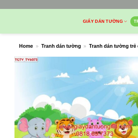
Bỏ
qua
nội
GIẤY DÁN TƯỜNG
T
dung
Home
»
Tranh dán tường
»
Tranh dán tường trẻ