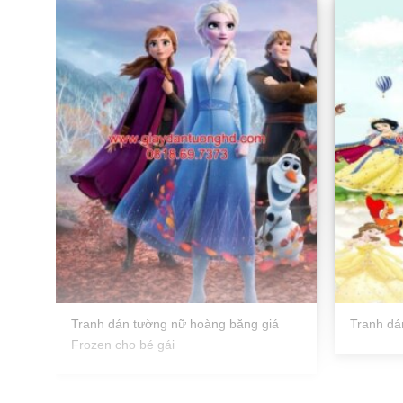
Tranh dán tường nữ hoàng băng giá
Tranh d
Frozen cho bé gái