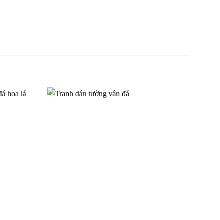
V8387
Tranh dán tường cho bé gái
TGTV_FT2278