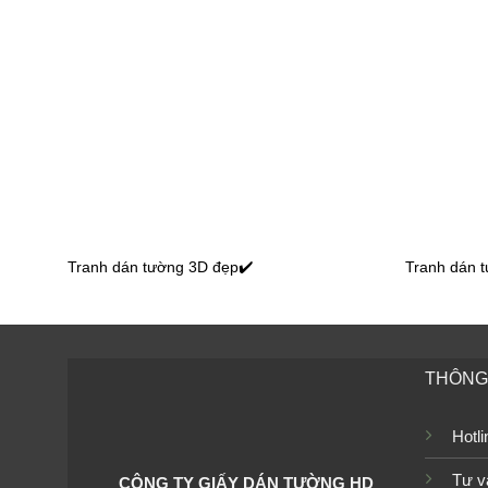
Tranh dá
Tranh dán tường 3D đẹp✔️
Tranh dán 
Tranh dán tường nữ hoàng băng giá 02
THÔNG 
Hotl
Tranh dán tường công chúa WG_30
Tranh d
Tư v
CÔNG TY GIẤY DÁN TƯỜNG HD