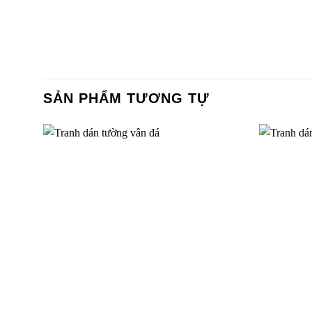
SẢN PHẨM TƯƠNG TỰ
Tranh dán tường cho bé gái 30666
Tranh dá
TGTV_T