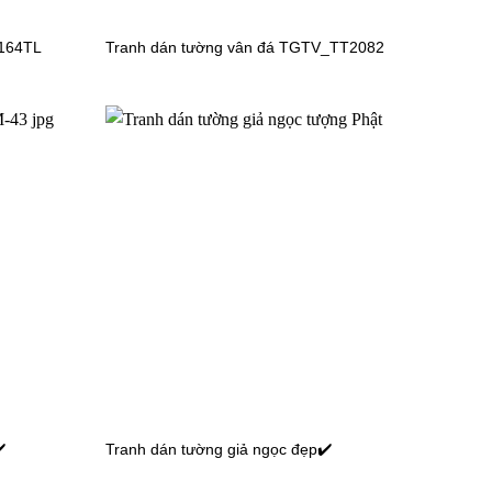
-164TL
Tranh dán tường vân đá TGTV_TT2082
V6597
Tranh dán tường công chúa TV6479
️
Tranh dán tường giả ngọc đẹp✔️