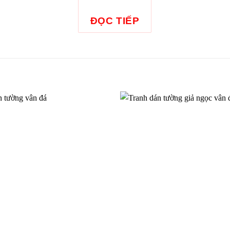
ĐỌC TIẾP
n tường cho bé gái
Tranh dán tường công chúa T
V4371