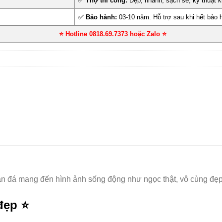
✅
Thợ thi công:
Đẹp, nhanh, sạch sẽ, kỹ thuật k
✅
Bảo hành:
03-10 năm. Hỗ trợ sau khi hết bảo 
⭐ Hotline 0818.69.7373 hoặc Zalo
⭐
ân đá mang đến hình ảnh sống động như ngọc thật, vô cùng đẹp
 đẹp
⭐