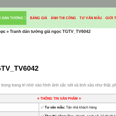
H DÁN TƯỜNG
BẢNG GIÁ
ẢNH THI CÔNG
TƯ VẤN MẪU
GIỚI 
gọc
»
Tranh dán tường giả ngọc TGTV_TV6042
TGTV_TV6042
ng trang trí nhờ vào hình ảnh sắc nét và tinh xảo như thật, pho
⭐ THÔNG TIN SẢN PHẨM ⭐
✅
Tư vấn mẫu:
Tận nhà khách hàng