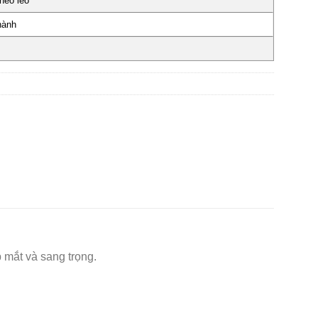
héo léo
hành
 mắt và sang trọng.