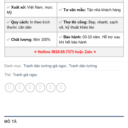
✅
Xuất xứ:
Việt Nam, mực
✅
Tư vấn mẫu:
Tận nhà khách hàng
Mỹ
✅
Quy cách:
In theo kích
✅
Thợ thi công:
Đẹp, nhanh, sạch
thước cần dán
sẽ, kỹ thuật khéo léo
✅
Bảo hành:
03-10 năm. Hỗ trợ sau
✅
Chất lượng:
Mới 100%
khi hết bảo hành
⭐ Hotline 0818.69.7373 hoặc Zalo
⭐
Danh mục:
Tranh dán tường giả ngọc
,
Tranh dán tường
Thẻ:
Tranh giả ngọc
MÔ TẢ