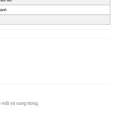
héo léo
hành
 mắt và sang trọng.