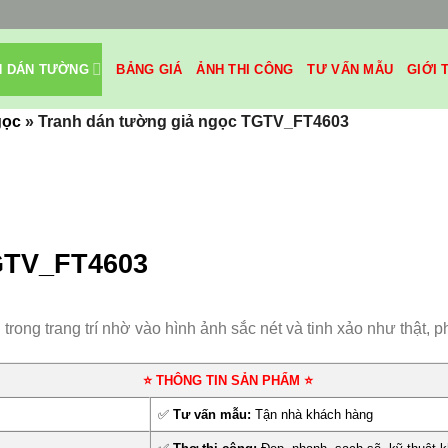
H DÁN TƯỜNG
BẢNG GIÁ
ẢNH THI CÔNG
TƯ VẤN MẪU
GIỚI 
gọc
»
Tranh dán tường giả ngọc TGTV_FT4603
GTV_FT4603
ng trang trí nhờ vào hình ảnh sắc nét và tinh xảo như thật, pho
⭐ THÔNG TIN SẢN PHẨM ⭐
✅
Tư vấn mẫu:
Tận nhà khách hàng