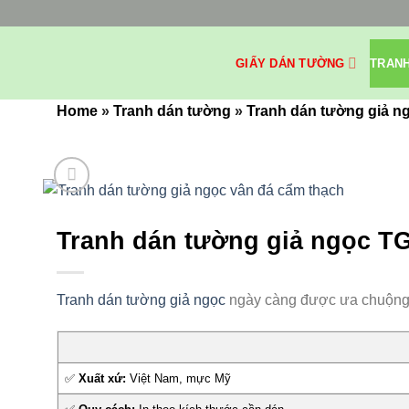
Bỏ
qua
nội
GIẤY DÁN TƯỜNG
TRAN
dung
Home
»
Tranh dán tường
»
Tranh dán tường giả n
Tranh dán tường giả ngọc T
Tranh dán tường giả ngọc
ngày càng được ưa chuộng tro
✅
Xuất xứ:
Việt Nam, mực Mỹ