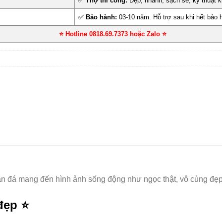
✅
Thợ thi công:
Đẹp, nhanh, sạch sẽ, kỹ thuật k
✅
Bảo hành:
03-10 năm. Hỗ trợ sau khi hết bảo 
⭐ Hotline 0818.69.7373 hoặc Zalo
⭐
ân đá mang đến hình ảnh sống động như ngọc thật, vô cùng đẹp
 đẹp
⭐