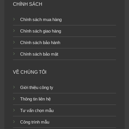
CHÍNH SÁCH
Giấy dán tường phòng
Chính sách mua hàng
khách sọc 14反
Giấy dán tường phòng
Chính sách giao hàng
khách sọc 27713-1P12-1
Chính sách bảo hành
Chính sách bảo mật
Giấy dán tường phòng
Giấy dán tường phòng
VỀ CHÚNG TÔI
khách sọc 6062-3
khách sọc 27727-4
Giới thiệu công ty
Thông tin liên hệ
Tư vấn chọn mẫu
Giấy dán tường phòng
Giấy dán tường phòng
khách sọc 4010-34011-4
khách sọc 12F1115-1
Công trình mẫu