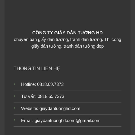
Giấy dán tường phòng
khách sọc 27727-3
CÔNG TY GIẤY DÁN TƯỜNG HD
chuyên bán giấy dán tường, tranh dán tường. Thi công
giấy dán tường, tranh dán tường đẹp
THÔNG TIN LIÊN HỆ
Giấy dán tường phòng
khách sọc 4002-14004-1
Hotline: 0818.69.7373
Tư vấn: 0818.69.7373
Website:
giaydantuonghd.com
Giấy dán tường phòng
Giấy dán tường phòng
khách sọc 27722-2
khách sọc WT1812-2
Email: giaydantuonghd.com@gmail.com