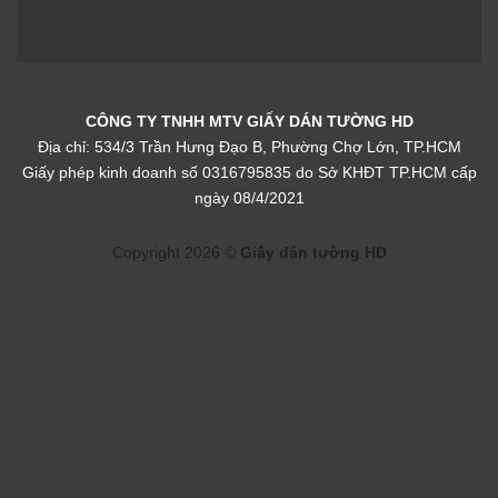
Giấy dán tường phòng
Giấy dán tường phòng
CÔNG TY TNHH MTV GIẤY DÁN TƯỜNG HD
khách sọc WT1812-1
khách sọc 4020-1
Địa chỉ: 534/3 Trần Hưng Đạo B, Phường Chợ Lớn, TP.HCM
Giấy phép kinh doanh số 0316795835 do Sở KHĐT TP.HCM cấp
ngày 08/4/2021
Copyright 2026 ©
Giấy dán tường HD
Giấy dán tường phòng
khách sọc đẹp✔️
Đối với những bạn yêu thích sự tối giản thì có thể chọn
những mẫu sọc một màu, còn với những ai thích tạo một
điểm nhấn cho căn phòng thì có thể chọn sọc đứng 3D để
trang trí sau Tivi hay trang trí sau đầu giường,…
Giấy dán tường sọc
đa dạng về mẫu họa tiết. Bạn có thể