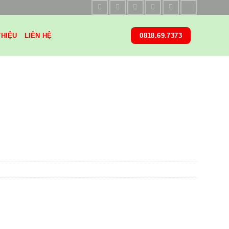
THIỆU
LIÊN HỆ
0818.69.7373