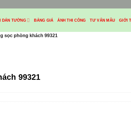
H DÁN TƯỜNG
BẢNG GIÁ
ẢNH THI CÔNG
TƯ VẤN MẪU
GIỚI 
ng sọc phòng khách 99321
hách 99321