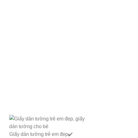
Giấy dán tường trẻ em đẹp✔️