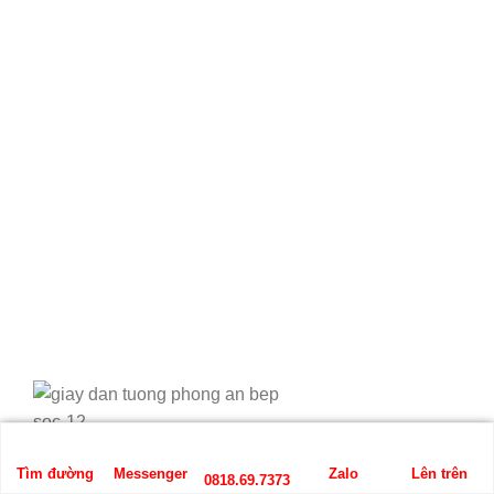
Giấy dán tường phòng khách sọc đẹp✔️
Tìm đường
Messenger
Zalo
Lên trên
0818.69.7373