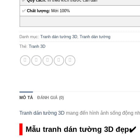
✅
Quy cách:
In theo kích thước cần dán
✅
Chất lượng:
Mới 100%
Danh mục:
Tranh dán tường 3D
,
Tranh dán tường
Thẻ:
Tranh 3D
MÔ TẢ
ĐÁNH GIÁ (0)
Tranh dán tường 3D
mang đến hình ảnh sống động như 
Mẫu tranh dán tường 3D đẹp✔️