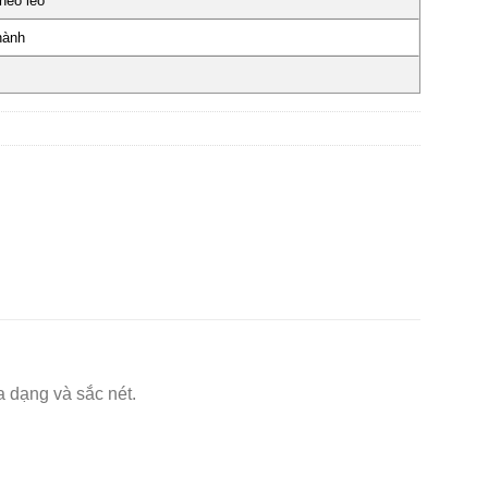
héo léo
hành
 dạng và sắc nét.