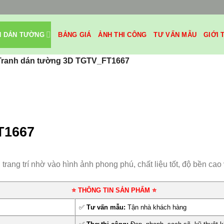
H DÁN TƯỜNG
BẢNG GIÁ
ẢNH THI CÔNG
TƯ VẤN MẪU
GIỚI 
Tranh dán tường 3D TGTV_FT1667
T1667
ang trí nhờ vào hình ảnh phong phú, chất liệu tốt, độ bền cao 
⭐ THÔNG TIN SẢN PHẨM ⭐
✅
Tư vấn mẫu:
Tận nhà khách hàng