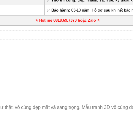
✅
Thợ thi công:
Đẹp, nhanh, sạch sẽ, kỹ thuật k
✅
Bảo hành:
03-10 năm. Hỗ trợ sau khi hết bảo 
⭐ Hotline 0818.69.7373 hoặc Zalo
⭐
thật, vô cùng đẹp mắt và sang trọng. Mẫu tranh 3D vô cùng đa