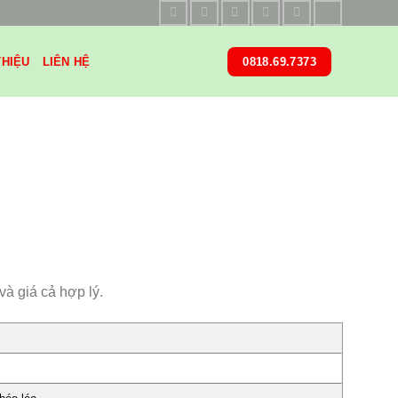
THIỆU
LIÊN HỆ
0818.69.7373
và giá cả hợp lý.