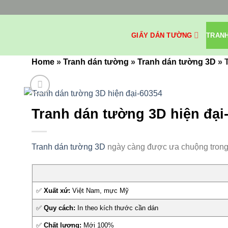
Bỏ
qua
nội
GIẤY DÁN TƯỜNG
TRAN
dung
Home
»
Tranh dán tường
»
Tranh dán tường 3D
»
Tranh dán tường 3D hiện đại
Tranh dán tường 3D
ngày càng được ưa chuộng trong tr
✅
Xuất xứ:
Việt Nam, mực Mỹ
✅
Quy cách:
In theo kích thước cần dán
✅
Chất lượng:
Mới 100%