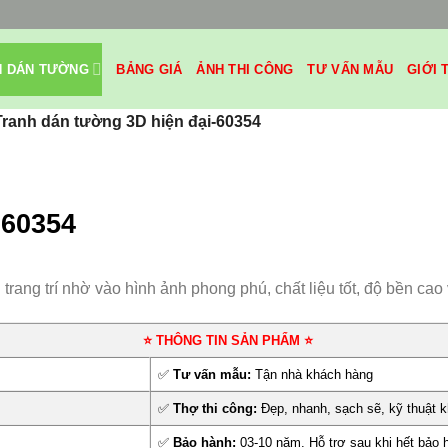
H DÁN TƯỜNG
BẢNG GIÁ
ẢNH THI CÔNG
TƯ VẤN MẪU
GIỚI 
Tranh dán tường 3D hiện đại-60354
-60354
ang trí nhờ vào hình ảnh phong phú, chất liệu tốt, độ bền cao 
⭐ THÔNG TIN SẢN PHẨM ⭐
✅
Tư vấn mẫu:
Tận nhà khách hàng
✅
Thợ thi công:
Đẹp, nhanh, sạch sẽ, kỹ thuật k
✅
Bảo hành:
03-10 năm. Hỗ trợ sau khi hết bảo 