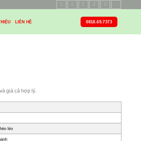
THIỆU
LIÊN HỆ
0818.69.7373
và giá cả hợp lý.
héo léo
hành