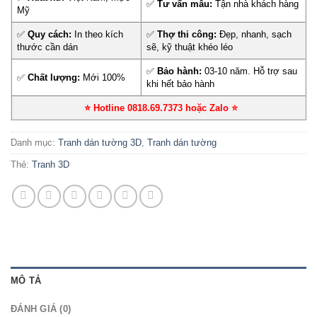
✅
Tư vấn mẫu:
Tận nhà khách hàng
Mỹ
✅
Quy cách:
In theo kích
✅
Thợ thi công:
Đẹp, nhanh, sạch
thước cần dán
sẽ, kỹ thuật khéo léo
✅
Bảo hành:
03-10 năm. Hỗ trợ sau
✅
Chất lượng:
Mới 100%
khi hết bảo hành
⭐ Hotline 0818.69.7373 hoặc Zalo
⭐
Danh mục:
Tranh dán tường 3D
,
Tranh dán tường
Thẻ:
Tranh 3D
MÔ TẢ
ĐÁNH GIÁ (0)