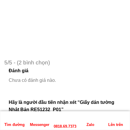
5/5 - (2 bình chọn)
Đánh giá
Chưa có đánh giá nào.
Hãy là người đầu tiên nhận xét “Giấy dán tường
Nhật Bản RE51232_P01”
Bạn phải
đăng nhập
để gửi đánh giá.
Tìm đường
Messenger
Zalo
Lên trên
0818.69.7373