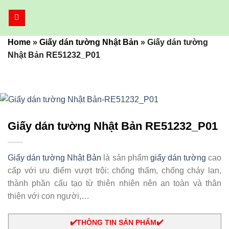
Bỏ
qua
nội
Home
»
Giấy dán tường Nhật Bản
»
Giấy dán tường
dung
Nhật Bản RE51232_P01
Giấy dán tường Nhật Bản RE51232_P01
Giấy dán tường Nhật Bản
là sản phẩm
giấy dán tường
cao
cấp với ưu điểm vượt trội: chống thấm, chống cháy lan,
thành phần cấu tạo từ thiên nhiên nên an toàn và thân
thiện với con người,…
✔️THÔNG TIN SẢN PHẨM✔️