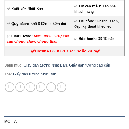
✅
Tư vấn mẫu:
Tận nhà
✅
Xuất xứ:
Nhật Bản
khách hàng
✅
Thi công:
Nhanh, sạch,
✅
Quy cách:
Khổ 0.92m x 50m dài
đẹp, kỹ thuật khéo léo
✅
Chất lượng:
Mới 100%.
Giấy cao
✅
Bảo hành:
03-10 năm.
cấp chống cháy, chống thấm
✔️Hotline 0818.69.7373 hoặc Zalo✔️
Danh mục:
Giấy dán tường Nhật Bản
,
Giấy dán tường cao cấp
Thẻ:
Giấy dán tường Nhật Bản
MÔ TẢ