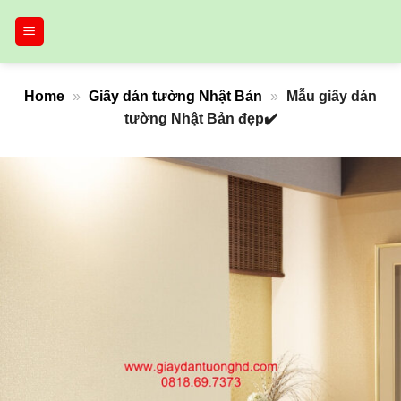
Bỏ
qua
nội
dung
Home
»
Giấy dán tường Nhật Bản
»
Mẫu giấy dán
tường Nhật Bản đẹp✔️