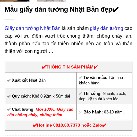
Mẫu giấy dán tường Nhật Bản đẹp✔️
Giấy dán tường Nhật Bản
là sản phẩm
giấy dán tường
cao
cấp với ưu điểm vượt trội: chống thấm, chống cháy lan,
thành phần cấu tạo từ thiên nhiên nên an toàn và thân
thiện với con người,…
✔️THÔNG TIN SẢN PHẨM✔️
✅
Tư vấn mẫu:
Tận nhà
✅
Xuất xứ:
Nhật Bản
khách hàng
✅
Thi công:
Nhanh, sạch,
✅
Quy cách:
Khổ 0.92m x 50m dài
đẹp, kỹ thuật khéo léo
✅
Chất lượng:
Mới 100%.
Giấy cao
✅
Bảo hành:
03-10 năm.
cấp chống cháy, chống thấm
✔️Hotline 0818.69.7373 hoặc Zalo✔️