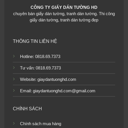
CÔNG TY GIẤY DÁN TƯỜNG HD
chuyên bán giấy dán tường, tranh dán tường. Thi công
giấy dán tường, tranh dán tường đẹp
Giấy dán tường Nhật Bản
FAITH-TH30717_P01
THÔNG TIN LIÊN HỆ
Hotline: 0818.69.7373
Tư vấn: 0818.69.7373
Giấy dán tường Nhật Bản
Giấy dán tường Nhật Bản
FAITH-TH30721_P01
FAITH-TH30725_P01
Website:
giaydantuonghd.com
Email: giaydantuonghd.com@gmail.com
Giấy dán tường Nhật Bản
CHÍNH SÁCH
FAITH-TH30728_P01
Giấy dán tường Nhật Bản
FAITH-TH30726_P01
Chính sách mua hàng