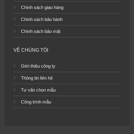
Chính sách giao hàng
Giấy dán tường Nhật Bản
Chính sách bảo hành
FAITH-TH30758_P01
Giấy dán tường Nhật Bản
FAITH-TH30781_P01
Chính sách bảo mật
VỀ CHÚNG TÔI
Giới thiệu công ty
Giấy dán tường Nhật Bản
Giấy dán tường Nhật Bản
FAITH-TH30780_P01
RE51212_P01
Thông tin liên hệ
Tư vấn chọn mẫu
Công trình mẫu
Giấy dán tường Nhật Bản
Giấy dán tường Nhật Bản
RE51112_P01
FAITH-TH30774_P01