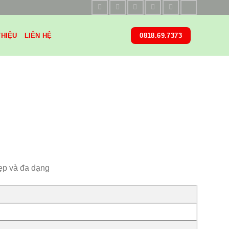
THIỆU
LIÊN HỆ
0818.69.7373
ẹp và đa dạng