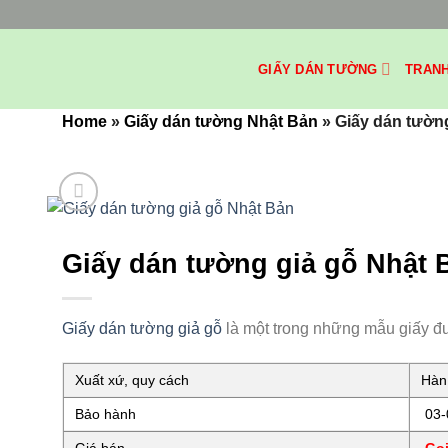
Bỏ
qua
nội
GIẤY DÁN TƯỜNG
TRAN
dung
Home
»
Giấy dán tường Nhật Bản
»
Giấy dán tườn
Giấy dán tường giả gỗ Nhật
Giấy dán tường giả gỗ
là một trong những mẫu giấy đ
Xuất xứ, quy cách
Hàn 
Bảo hành
03-0
Giá bán
Gọi 