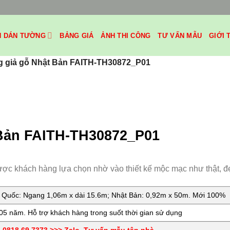
H DÁN TƯỜNG
BẢNG GIÁ
ẢNH THI CÔNG
TƯ VẤN MẪU
GIỚI 
g giả gỗ Nhật Bản FAITH-TH30872_P01
 Bản FAITH-TH30872_P01
ược khách hàng lựa chọn nhờ vào thiết kế mộc mạc như thật, đ
Quốc: Ngang 1,06m x dài 15.6m; Nhật Bản: 0,92m x 50m. Mới 100%
5 năm. Hỗ trợ khách hàng trong suốt thời gian sử dụng
0818.69.7373 >>> Zalo. Tư vấn mẫu tận nhà