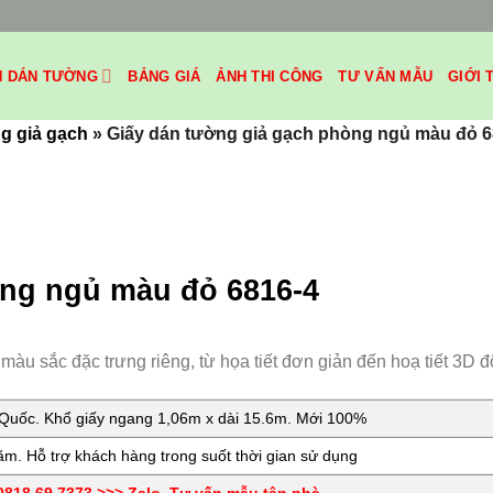
H DÁN TƯỜNG
BẢNG GIÁ
ẢNH THI CÔNG
TƯ VẤN MẪU
GIỚI 
g giả gạch
»
Giấy dán tường giả gạch phòng ngủ màu đỏ 6
òng ngủ màu đỏ 6816-4
u sắc đặc trưng riêng, từ họa tiết đơn giản đến hoạ tiết 3D độ
uốc. Khổ giấy ngang 1,06m x dài 15.6m. Mới 100%
m. Hỗ trợ khách hàng trong suốt thời gian sử dụng
818.69.7373 >>> Zalo. Tư vấn mẫu tận nhà