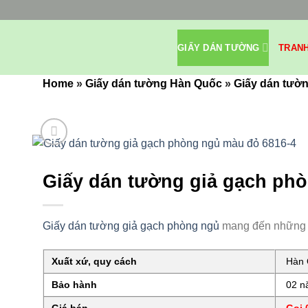
Bỏ
qua
nội
GIẤY DÁN TƯỜNG
TRAN
dung
Home
»
Giấy dán tường Hàn Quốc
»
Giấy dán tườn
Giấy dán tường giả gạch ph
Giấy dán tường giả gạch phòng ngủ
mang đến những mà
Xuất xứ, quy cách
Hàn Q
Bảo hành
02 nă
Giá bán
Gọi 0