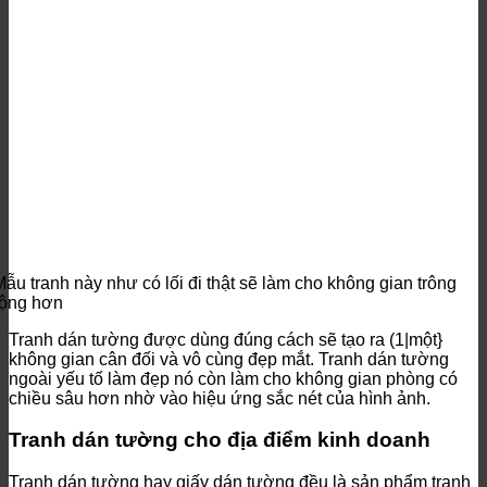
Mẫu tranh này như có lối đi thật sẽ làm cho không gian trông
rộng hơn
Tranh dán tường được dùng đúng cách sẽ tạo ra (1|một}
không gian cân đối và vô cùng đẹp mắt. Tranh dán tường
ngoài yếu tố làm đẹp nó còn làm cho không gian phòng có
chiều sâu hơn nhờ vào hiệu ứng sắc nét của hình ảnh.
Tranh dán tường cho địa điểm kinh doanh
Tranh dán tường hay giấy dán tường đều là sản phẩm tranh