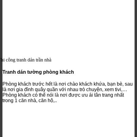
hi công tranh dán trần nhà
Tranh dán tường phòng khách
Phòng khách trước hết là nơi chào khách khứa, bạn bè, sau
là nơi gia đình quây quần với nhau trò chuyện, xem tivi,…
Phòng khách có thể nói là nơi được ưu ái tân trang nhất
trong 1 căn nhà, căn hộ,..