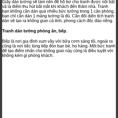
Giấy dán tường sẽ làm nền để hổ trợ cho tranh được nổi bật
và là điểm thu hút bắt mắt khi khách đến thăm nhà. Tranh
bạn không cần dán quá nhiều bức tường trong 1 căn phòng,
bạn chỉ cần dán 1 mảng tường là đủ. Cân đối diện tích tranh
dán sẽ tạo ra không gian cá tính, phong cách độc đáo riêng.
Tranh dán tường phòng ăn, bếp.
Bếp là nơi gia đình xum vầy với bữa cơm sáng tối, ngoài ra
cũng là nơi tiệc tùng tiếp đón bạn bè, họ hàng. Một bức tranh
để tạo điểm nhấn cho không gian này cũng là điều tuyệt vời
không kém gì phòng khách.