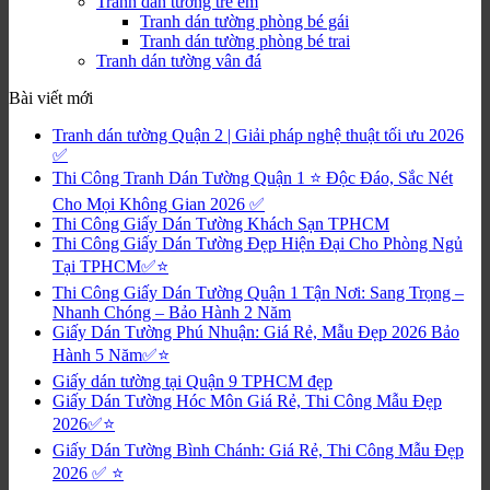
Tranh dán tường trẻ em
Tranh dán tường phòng bé gái
Tranh dán tường phòng bé trai
Tranh dán tường vân đá
Bài viết mới
Tranh dán tường Quận 2 | Giải pháp nghệ thuật tối ưu 2026
✅
Thi Công Tranh Dán Tường Quận 1 ⭐ Độc Đáo, Sắc Nét
Cho Mọi Không Gian 2026 ✅
Thi Công Giấy Dán Tường Khách Sạn TPHCM
Thi Công Giấy Dán Tường Đẹp Hiện Đại Cho Phòng Ngủ
Tại TPHCM✅⭐
Thi Công Giấy Dán Tường Quận 1 Tận Nơi: Sang Trọng –
Nhanh Chóng – Bảo Hành 2 Năm
Giấy Dán Tường Phú Nhuận: Giá Rẻ, Mẫu Đẹp 2026 Bảo
Hành 5 Năm✅⭐
Giấy dán tường tại Quận 9 TPHCM đẹp
Giấy Dán Tường Hóc Môn Giá Rẻ, Thi Công Mẫu Đẹp
2026✅⭐
Giấy Dán Tường Bình Chánh: Giá Rẻ, Thi Công Mẫu Đẹp
2026 ✅ ⭐