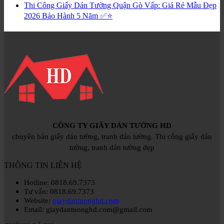
Thi Công Giấy Dán Tường Quận Gò Vấp: Giá Rẻ Mẫu Đẹp
2026 Bảo Hành 5 Năm ✅⭐
CÔNG TY GIẤY DÁN TƯỜNG HD
chuyên bán giấy dán tường, tranh dán tường. Thi công giấy dán
tường, tranh dán tường đẹp
THÔNG TIN LIÊN HỆ
Hotline: 0818.69.7373
Tư vấn: 0818.69.7373
Website:
giaydantuonghd.com
Email: giaydantuonghd.com@gmail.com