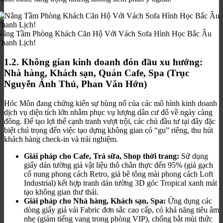
Nâng Tầm Phòng Khách Căn Hộ Với Vách Sofa Hình Học Bắc Âu
Thanh Lịch!
1.2. Không gian kinh doanh đón đầu xu hướng:
Nhà hàng, Khách sạn, Quán Cafe, Spa (Trục
Nguyễn Ảnh Thủ, Phan Văn Hớn)
Hóc Môn đang chứng kiến sự bùng nổ của các mô hình kinh doanh
dịch vụ diện tích lớn nhằm phục vụ lượng dân cư đổ về ngày càng
đông. Để tạo lợi thế cạnh tranh vượt trội, các chủ đầu tư tại đây đặc
biệt chú trọng đến việc tạo dựng không gian có “gu” riêng, thu hút
khách hàng check-in và trải nghiệm.
Giải pháp cho Cafe, Trà sữa, Shop thời trang:
Sử dụng
giấy dán tường giả vật liệu thô chân thực đến 95% (giả gạch
cổ nung phong cách Retro, giả bê tông mài phong cách Loft
Industrial) kết hợp tranh dán tường 3D góc Tropical xanh mát
tạo không gian thư thái.
Giải pháp cho Nhà hàng, Khách sạn, Spa:
Ứng dụng các
dòng giấy giả vải Fabric đơn sắc cao cấp, có khả năng tiêu âm
nhẹ (giảm tiếng vang trong phòng VIP), chống bắt mùi thức