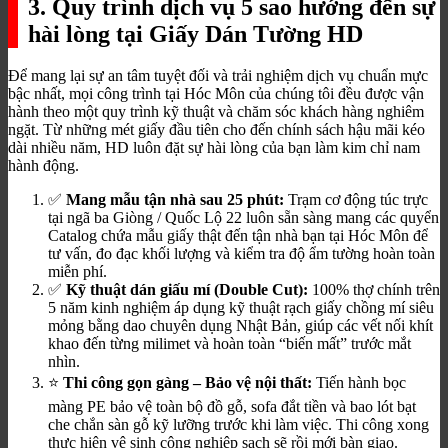
3. Quy trình dịch vụ 5 sao hướng đến sự
hài lòng tại Giấy Dán Tường HD
Để mang lại sự an tâm tuyệt đối và trải nghiệm dịch vụ chuẩn mực
bậc nhất, mọi công trình tại Hóc Môn của chúng tôi đều được vận
hành theo một quy trình kỹ thuật và chăm sóc khách hàng nghiêm
ngặt. Từ những mét giấy đầu tiên cho đến chính sách hậu mãi kéo
dài nhiều năm, HD luôn đặt sự hài lòng của bạn làm kim chỉ nam
hành động.
✅
Mang mẫu tận nhà sau 25 phút:
Trạm cơ động túc trực
tại ngã ba Giòng / Quốc Lộ 22 luôn sẵn sàng mang các quyển
Catalog chứa mẫu giấy thật đến tận nhà bạn tại Hóc Môn để
tư vấn, đo đạc khối lượng và kiểm tra độ ẩm tường hoàn toàn
miễn phí.
✅
Kỹ thuật dán giấu mí (Double Cut):
100% thợ chính trên
5 năm kinh nghiệm áp dụng kỹ thuật rạch giấy chồng mí siêu
mỏng bằng dao chuyên dụng Nhật Bản, giúp các vết nối khít
khao đến từng milimet và hoàn toàn “biến mất” trước mắt
nhìn.
⭐
Thi công gọn gàng – Bảo vệ nội thất:
Tiến hành bọc
màng PE bảo vệ toàn bộ đồ gỗ, sofa đắt tiền và bao lót bạt
che chắn sàn gỗ kỹ lưỡng trước khi làm việc. Thi công xong
thực hiện vệ sinh công nghiệp sạch sẽ rồi mới bàn giao.