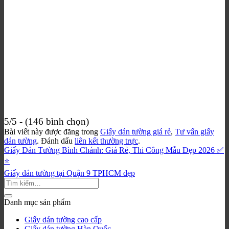
5/5 - (146 bình chọn)
Bài viết này được đăng trong
Giấy dán tường giá rẻ
,
Tư vấn giấy
dán tường
. Đánh dấu
liên kết thường trực
.
Giấy Dán Tường Bình Chánh: Giá Rẻ, Thi Công Mẫu Đẹp 2026 ✅
⭐
Giấy dán tường tại Quận 9 TPHCM đẹp
Danh mục sản phẩm
Giấy dán tường cao cấp
Giấy dán tường Hàn Quốc