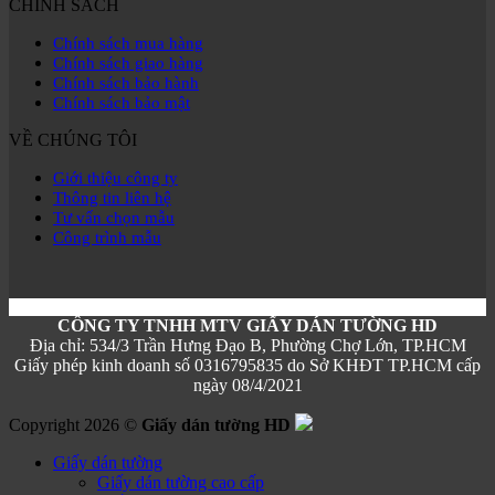
CHÍNH SÁCH
Chính sách mua hàng
Chính sách giao hàng
Chính sách bảo hành
Chính sách bảo mật
VỀ CHÚNG TÔI
Giới thiệu công ty
Thông tin liên hệ
Tư vấn chọn mẫu
Công trình mẫu
CÔNG TY TNHH MTV GIẤY DÁN TƯỜNG HD
Địa chỉ: 534/3 Trần Hưng Đạo B, Phường Chợ Lớn, TP.HCM
Giấy phép kinh doanh số 0316795835 do Sở KHĐT TP.HCM cấp
ngày 08/4/2021
Copyright 2026 ©
Giấy dán tường HD
Giấy dán tường
Giấy dán tường cao cấp