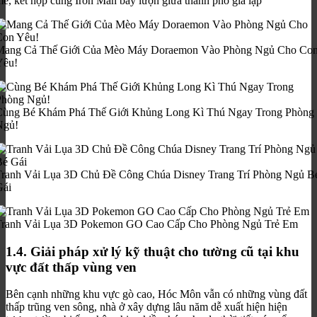
ẽ, kết hợp cùng Iron Man bay lượn giữa thành phố giả lập
Mang Cả Thế Giới Của Mèo Máy Doraemon Vào Phòng Ngủ Cho Co
Yêu!
Cùng Bé Khám Phá Thế Giới Khủng Long Kì Thú Ngay Trong Phòng
Ngủ!
Tranh Vải Lụa 3D Chủ Đề Công Chúa Disney Trang Trí Phòng Ngủ B
Gái
Tranh Vải Lụa 3D Pokemon GO Cao Cấp Cho Phòng Ngủ Trẻ Em
1.4. Giải pháp xử lý kỹ thuật cho tường cũ tại khu
vực đất thấp vùng ven
Bên cạnh những khu vực gò cao, Hóc Môn vẫn có những vùng đất
thấp trũng ven sông, nhà ở xây dựng lâu năm dễ xuất hiện hiện