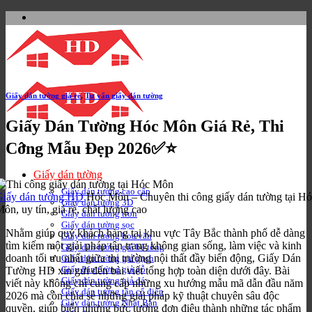
Bỏ
qua
nội
dung
Giấy dán tường giá rẻ
,
Tư vấn giấy dán tường
Giấy Dán Tường Hóc Môn Giá Rẻ, Thi
Công Mẫu Đẹp 2026✅⭐
Giấy dán tường
Giấy dán tường cao cấp
Giấy dán tường HD
Hóc Môn – Chuyên thi công giấy dán tường tại H
Giấy dán tường 3D
ôn, uy tín, giá rẻ, chất lượng cao
Giấy dán tường trơn
Giấy dán tường sọc
Nhằm giúp quý khách hàng tại khu vực Tây Bắc thành phố dễ dàng
Giấy dán tường hoa văn
tìm kiếm một giải pháp tân trang không gian sống, làm việc và kinh
Giấy dán tưởng giả bê tông
doanh tối ưu nhất giữa thị trường nội thất đầy biến động, Giấy Dán
Giấy dán tường giả gạch
Giấy dán tường giả gỗ
Tường HD xin gửi đến bài viết tổng hợp toàn diện dưới đây. Bài
Giấy dán tường giả đá
viết này không chỉ cung cấp những xu hướng mẫu mã dẫn đầu năm
Giấy dán tường tân cổ điển
2026 mà còn chia sẻ những giải pháp kỹ thuật chuyên sâu độc
Giấy dán tường Nhật Bản
quyền, giúp biến những bức tường đơn điệu thành những tác phẩm