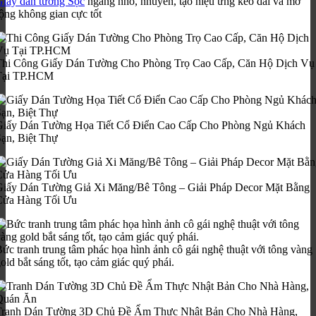
Giấy dán tường Sọc
ngang nhỏ, nhuyễn, tạo hiệu ứng kéo dài và mở
ộng không gian cực tốt
Thi Công Giấy Dán Tường Cho Phòng Trọ Cao Cấp, Căn Hộ Dịch Vụ
Tại TP.HCM
Giấy Dán Tường Họa Tiết Cổ Điển Cao Cấp Cho Phòng Ngủ Khách
ạn, Biệt Thự
Giấy Dán Tường Giả Xi Măng/Bê Tông – Giải Pháp Decor Mặt Bằng
Cửa Hàng Tối Ưu
ức tranh trung tâm phác họa hình ảnh cô gái nghệ thuật với tông vàng
old bắt sáng tốt, tạo cảm giác quý phái.
Tranh Dán Tường 3D Chủ Đề Ẩm Thực Nhật Bản Cho Nhà Hàng,