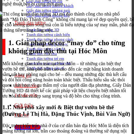
Giấy dán tường trẻ em
nghệ thuật bền bỉ cùng thời gian.
Giấy dán tường phòng khách
Giấy dán tường phòng ngủ
Giấy dán tường phòng bếp
Tranh “Mã Đáo Thành Công” không chỉ mang lại vẻ đẹp quyền quý, b
Tranh dán tường
hế cho không gian sống mà còn là biểu tượng của sự may mắn, phát đạ
à thăng tiến trong công việc.
Tranh dán tường 3D
Tranh dán tường cảnh biển
Tranh dán tường phong cảnh
1. Giải pháp decor “may đo” cho từng
Tranh dán tường giả ngọc
Tranh dán tường vân đá
không gian đặc thù tại Hóc Môn
Tranh dán trần nhà
Tranh dán tường trẻ em
Mỗi không gian kiến trúc tại Hóc Môn – từ những căn biệt thự
Tranh cho quán cafe trà sữa
Tranh dán tường cửa sổ
vườn bề thế, nhà phố trần cao cho đến các mặt bằng kinh doanh
sầm uất hay phòng ngủ cho bé – đều mang những đặc thù kết cấu
Bảng giá
và đòi hỏi công năng hoàn toàn khác biệt. Thấu hiểu sâu sắc thói
quen sinh hoạt và gu thẩm mỹ của người dân địa phương, Giấy Dán
Ảnh thi công
Tường HD đã thiết kế các giải pháp vật liệu chuyên biệt nhằm tối
Tư vấn mẫu
ưu hóa tối đa vẻ đẹp sang trọng và độ bền cho từng công trình.
Giới thiệu
1.1. Nhà phố xây mới & Biệt thự vườn bề thế
(Đường Lê Thị Hà, Đặng Thúc Vịnh, Bùi Văn Ngữ)
Liên hệ
Đặc trưng kiến trúc nhà ở của cư dân bản địa Hóc Môn là diện tích
0818.69.7373
mảng tường rất lớn, trần cao thoáng đoãng và thường sử dụng nội