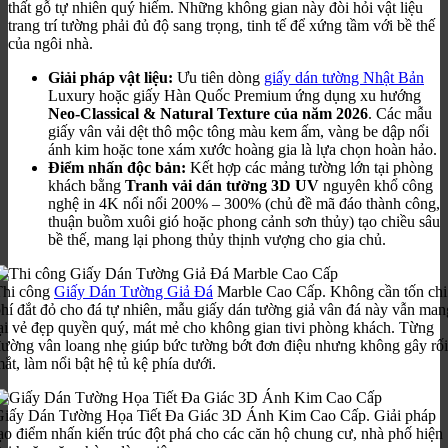
thất gỗ tự nhiên quý hiếm. Những không gian này đòi hỏi vật liệu
trang trí tường phải đủ độ sang trọng, tinh tế để xứng tầm với bề thế
của ngôi nhà.
Giải pháp vật liệu:
Ưu tiên dòng
giấy dán tường Nhật Bản
Luxury hoặc giấy Hàn Quốc Premium ứng dụng xu hướng
Neo-Classical & Natural Texture của năm 2026
. Các mẫu
giấy vân vải dệt thô mộc tông màu kem ấm, vàng be dập nổi
ánh kim hoặc tone xám xước hoàng gia là lựa chọn hoàn hảo.
Điểm nhấn độc bản:
Kết hợp các mảng tường lớn tại phòng
khách bằng
Tranh vải dán tường 3D UV
nguyên khổ công
nghệ in 4K nổi nổi 200% – 300% (chủ đề mã đáo thành công,
thuận buồm xuôi gió hoặc phong cảnh sơn thủy) tạo chiều sâu
bề thế, mang lại phong thủy thịnh vượng cho gia chủ.
Thi công
Giấy Dán Tường Giả Đá
Marble Cao Cấp. Không cần tốn chi
hí đắt đỏ cho đá tự nhiên, mẫu giấy dán tường giả vân đá này vẫn man
ại vẻ đẹp quyền quý, mát mẻ cho không gian tivi phòng khách. Từng
ường vân loang nhẹ giúp bức tường bớt đơn điệu nhưng không gây rối
ắt, làm nổi bật hệ tủ kệ phía dưới.
Giấy Dán Tường Họa Tiết Đa Giác 3D Ánh Kim Cao Cấp. Giải pháp
ạo điểm nhấn kiến trúc đột phá cho các căn hộ chung cư, nhà phố hiện