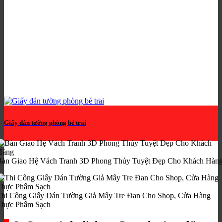
Giấy dán tường phòng bé trai
Bàn Giao Hệ Vách Tranh 3D Phong Thủy Tuyệt Đẹp Cho Khách Hàn
Thi Công Giấy Dán Tường Giả Mây Tre Đan Cho Shop, Cửa Hàng
Thực Phẩm Sạch