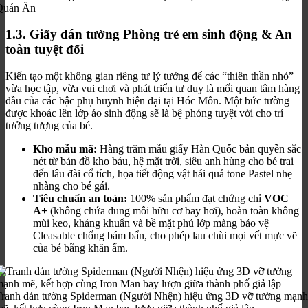
Quán Ăn
1.3. Giấy dán tường Phòng trẻ em sinh động & An
toàn tuyệt đối
Kiến tạo một không gian riêng tư lý tưởng để các “thiên thần nhỏ”
vừa học tập, vừa vui chơi và phát triển tư duy là mối quan tâm hàng
đầu của các bậc phụ huynh hiện đại tại Hóc Môn. Một bức tường
được khoác lên lớp áo sinh động sẽ là bệ phóng tuyệt vời cho trí
tưởng tượng của bé.
Kho mẫu mã:
Hàng trăm mẫu giấy Hàn Quốc bản quyền sắc
nét từ bản đồ kho báu, hệ mặt trời, siêu anh hùng cho bé trai
đến lâu đài cổ tích, họa tiết động vật hái quả tone Pastel nhẹ
nhàng cho bé gái.
Tiêu chuẩn an toàn:
100% sản phẩm đạt chứng chỉ
VOC
A+
(không chứa dung môi hữu cơ bay hơi), hoàn toàn không
mùi keo, kháng khuẩn và bề mặt phủ lớp màng bảo vệ
Cleasable chống bám bẩn, cho phép lau chùi mọi vết mực vẽ
của bé bằng khăn ẩm.
Tranh dán tường Spiderman (Người Nhện) hiệu ứng 3D vỡ tường mạnh