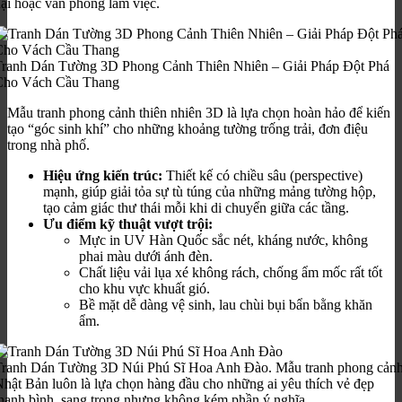
ại hoặc văn phòng làm việc.
Tranh Dán Tường 3D Phong Cảnh Thiên Nhiên – Giải Pháp Đột Phá
Cho Vách Cầu Thang
Mẫu tranh phong cảnh thiên nhiên 3D là lựa chọn hoàn hảo để kiến
tạo “góc sinh khí” cho những khoảng tường trống trải, đơn điệu
trong nhà phố.
Hiệu ứng kiến trúc:
Thiết kế có chiều sâu (perspective)
mạnh, giúp giải tỏa sự tù túng của những mảng tường hộp,
tạo cảm giác thư thái mỗi khi di chuyển giữa các tầng.
Ưu điểm kỹ thuật vượt trội:
Mực in UV Hàn Quốc sắc nét, kháng nước, không
phai màu dưới ánh đèn.
Chất liệu vải lụa xé không rách, chống ẩm mốc rất tốt
cho khu vực khuất gió.
Bề mặt dễ dàng vệ sinh, lau chùi bụi bẩn bằng khăn
ẩm.
Tranh Dán Tường 3D Núi Phú Sĩ Hoa Anh Đào. Mẫu tranh phong cản
hật Bản luôn là lựa chọn hàng đầu cho những ai yêu thích vẻ đẹp
hanh bình, sang trọng nhưng không kém phần ý nghĩa.