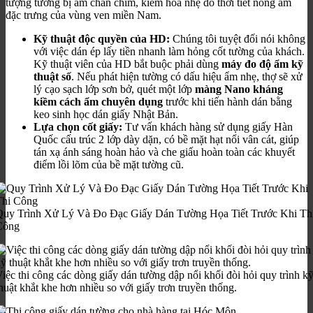
tượng tường bị ẩm chân chim, kiềm hóa nhẹ do thời tiết nóng ẩm
đặc trưng của vùng ven miền Nam.
Kỹ thuật độc quyền của HD:
Chúng tôi tuyệt đối nói không
với việc dán ép lấy tiền nhanh làm hỏng cốt tường của khách.
Kỹ thuật viên của HD bắt buộc phải dùng
máy đo độ ẩm kỹ
thuật số
. Nếu phát hiện tường có dấu hiệu ẩm nhẹ, thợ sẽ xử
lý cạo sạch lớp sơn bở, quét một lớp
màng Nano kháng
kiềm cách ẩm chuyên dụng
trước khi tiến hành dán bằng
keo sinh học dán giấy Nhật Bản.
Lựa chọn cốt giấy:
Tư vấn khách hàng sử dụng giấy Hàn
Quốc cấu trúc 2 lớp dày dặn, có bề mặt hạt nổi vân cát, giúp
tán xạ ánh sáng hoàn hảo và che giấu hoàn toàn các khuyết
điểm lồi lõm của bề mặt tường cũ.
Quy Trình Xử Lý Và Đo Đạc Giấy Dán Tường Họa Tiết Trước Khi Th
Công
iệc thi công các dòng giấy dán tường dập nổi khối đòi hỏi quy trình k
huật khắt khe hơn nhiều so với giấy trơn truyền thống.