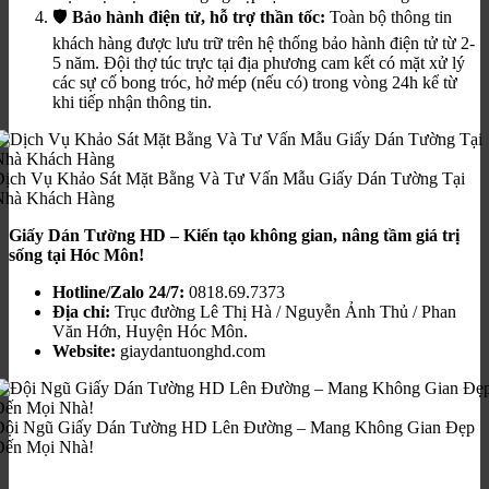
🛡️
Bảo hành điện tử, hỗ trợ thần tốc:
Toàn bộ thông tin
khách hàng được lưu trữ trên hệ thống bảo hành điện tử từ 2-
5 năm. Đội thợ túc trực tại địa phương cam kết có mặt xử lý
các sự cố bong tróc, hở mép (nếu có) trong vòng 24h kể từ
khi tiếp nhận thông tin.
Dịch Vụ Khảo Sát Mặt Bằng Và Tư Vấn Mẫu Giấy Dán Tường Tại
Nhà Khách Hàng
Giấy Dán Tường HD – Kiến tạo không gian, nâng tầm giá trị
sống tại Hóc Môn!
Hotline/Zalo 24/7:
0818.69.7373
Địa chỉ:
Trục đường Lê Thị Hà / Nguyễn Ảnh Thủ / Phan
Văn Hớn, Huyện Hóc Môn.
Website:
giaydantuonghd.com
Đội Ngũ Giấy Dán Tường HD Lên Đường – Mang Không Gian Đẹp
Đến Mọi Nhà!