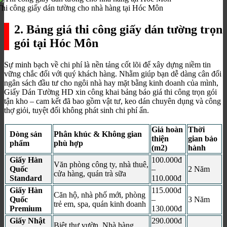
hi công giấy dán tường cho nhà hàng tại Hóc Môn
2. Bảng giá thi công giấy dán tường trọn
gói tại Hóc Môn
Sự minh bạch về chi phí là nền tảng cốt lõi để xây dựng niềm tin
vững chắc đối với quý khách hàng. Nhằm giúp bạn dễ dàng cân đối
ngân sách đầu tư cho ngôi nhà hay mặt bằng kinh doanh của mình,
Giấy Dán Tường HD xin công khai bảng báo giá thi công trọn gói
tận kho – cam kết đã bao gồm vật tư, keo dán chuyên dụng và công
thợ giỏi, tuyệt đối không phát sinh chi phí ẩn.
Giá hoàn
Thời
Dòng sản
Phân khúc & Không gian
thiện
gian bảo
phẩm
phù hợp
(m2)
hành
Giấy Hàn
100.000đ
Văn phòng công ty, nhà thuê,
Quốc
–
2 Năm
cửa hàng, quán trà sữa
Standard
110.000đ
Giấy Hàn
115.000đ
Căn hộ, nhà phố mới, phòng
Quốc
–
3 Năm
trẻ em, spa, quán kinh doanh
Premium
130.000đ
Giấy Nhật
290.000đ
Biệt thự vườn, Nhà hàng,