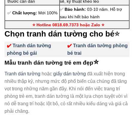
thước cần dán
sẽ, kỹ thuật khéo léo
✅
Bảo hành:
03-10 năm. Hỗ trợ
✅
Chất lượng:
Mới 100%
sau khi hết bảo hành
⭐ Hotline 0818.69.7373 hoặc Zalo
⭐
Chọn tranh dán tường cho bé
⭐
✔️
Tranh dán tường
✔️
Tranh dán tường phòng
phòng bé gái
bé trai
⭐
Mẫu tranh dán tường trẻ em đẹp
Tranh dán tường
hoặc
giấy dán tường
đã xuất hiện trong
nhiều thập kỷ, nhưng mức độ phổ biến của chúng đã tăng
vọt trong những năm gần đây. Khi nói đến việc trang trí
phòng trẻ em, tranh dán tường là một lựa chọn tuyệt vời vì
nó dễ trang trí hoặc lột bỏ, có rất nhiều kiểu dáng và giá cả
phải chăng.