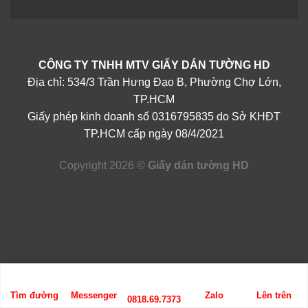
CÔNG TY TNHH MTV GIẤY DÁN TƯỜNG HD
Địa chỉ: 534/3 Trần Hưng Đạo B, Phường Chợ Lớn,
TP.HCM
Giấy phép kinh doanh số 0316795835 do Sở KHĐT
TP.HCM cấp ngày 08/4/2021
Copyright 2026 ©
Giấy dán tường HD
Tìm đường
Messenger
Zalo
Lên trên
0818.69.7373