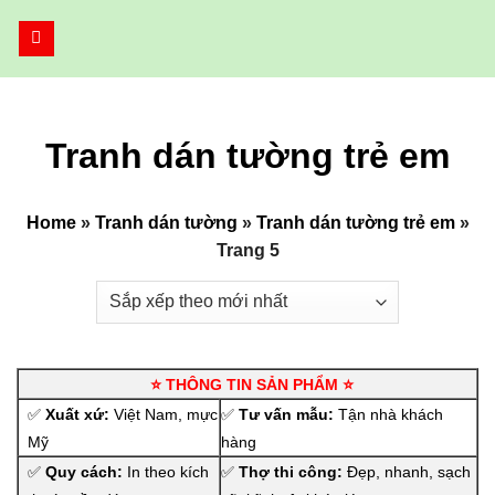
Bỏ
qua
nội
dung
Tranh dán tường trẻ em
Home
»
Tranh dán tường
»
Tranh dán tường trẻ em
»
Trang 5
⭐ THÔNG TIN SẢN PHẨM ⭐
✅
Xuất xứ:
Việt Nam, mực
✅
Tư vấn mẫu:
Tận nhà khách
Mỹ
hàng
✅
Quy cách:
In theo kích
✅
Thợ thi công:
Đẹp, nhanh, sạch