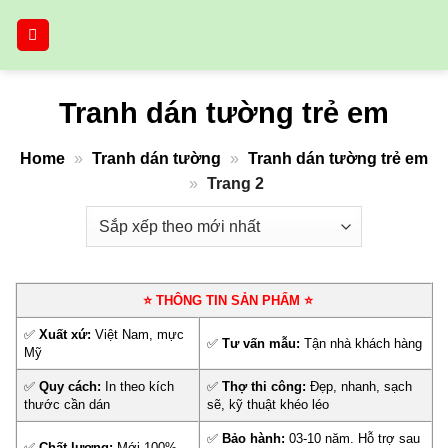
Bỏ
qua
nội
dung
Tranh dán tường trẻ em
Home
»
Tranh dán tường
»
Tranh dán tường trẻ em
»
Trang 2
⭐ THÔNG TIN SẢN PHẨM ⭐
✅
Xuất xứ:
Việt Nam, mực
✅
Tư vấn mẫu:
Tận nhà khách hàng
Mỹ
✅
Quy cách:
In theo kích
✅
Thợ thi công:
Đẹp, nhanh, sạch
thước cần dán
sẽ, kỹ thuật khéo léo
✅
Bảo hành:
03-10 năm. Hỗ trợ sau
✅
Chất lượng:
Mới 100%