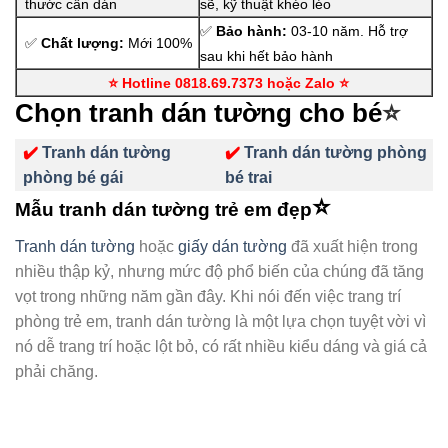
thước cần dán
sẽ, kỹ thuật khéo léo
✅
Bảo hành:
03-10 năm. Hỗ trợ
✅
Chất lượng:
Mới 100%
sau khi hết bảo hành
⭐ Hotline 0818.69.7373 hoặc Zalo
⭐
Chọn tranh dán tường cho bé
⭐
✔️
Tranh dán tường
✔️
Tranh dán tường phòng
phòng bé gái
bé trai
⭐
Mẫu tranh dán tường trẻ em đẹp
Tranh dán tường
hoặc
giấy dán tường
đã xuất hiện trong
nhiều thập kỷ, nhưng mức độ phổ biến của chúng đã tăng
vọt trong những năm gần đây. Khi nói đến việc trang trí
phòng trẻ em, tranh dán tường là một lựa chọn tuyệt vời vì
nó dễ trang trí hoặc lột bỏ, có rất nhiều kiểu dáng và giá cả
phải chăng.