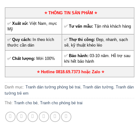
⭐ THÔNG TIN SẢN PHẨM ⭐
✅
Xuất xứ:
Việt Nam, mực
✅
Tư vấn mẫu:
Tận nhà khách hàng
Mỹ
✅
Quy cách:
In theo kích
✅
Thợ thi công:
Đẹp, nhanh, sạch
thước cần dán
sẽ, kỹ thuật khéo léo
✅
Bảo hành:
03-10 năm. Hỗ trợ sau
✅
Chất lượng:
Mới 100%
khi hết bảo hành
⭐ Hotline 0818.69.7373 hoặc Zalo
⭐
Danh mục:
Tranh dán tường phòng bé trai
,
Tranh dán tường
,
Tranh dán
tường trẻ em
Thẻ:
Tranh cho bé
,
Tranh cho phòng bé trai