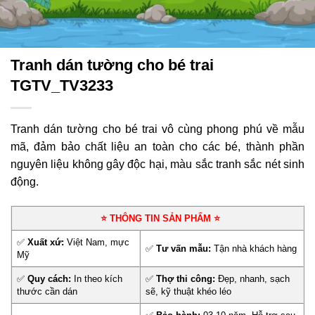
Tranh dán tường cho bé trai
TGTV_TV3233
Tranh dán tường cho bé trai vô cùng phong phú về mẫu
mã, đảm bảo chất liệu an toàn cho các bé, thành phần
nguyên liệu không gây độc hại, màu sắc tranh sắc nét sinh
động.
⭐ THÔNG TIN SẢN PHẨM ⭐
✅
Xuất xứ:
Việt Nam, mực
✅
Tư vấn mẫu:
Tận nhà khách hàng
Mỹ
✅
Quy cách:
In theo kích
✅
Thợ thi công:
Đẹp, nhanh, sạch
thước cần dán
sẽ, kỹ thuật khéo léo