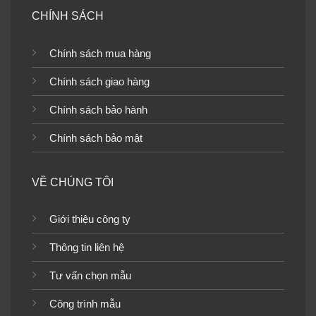
CHÍNH SÁCH
Chính sách mua hàng
Tranh dán tường cho bé
Tranh dán tường cho bé
trai TGTV_TV3714
trai TGTV_TV3439
Chính sách giao hàng
Chính sách bảo hành
Chính sách bảo mật
Tranh dán tường cho bé
Tranh dán tường cho bé
trai TGTV_TV3233
trai TGTV_TV3217
VỀ CHÚNG TÔI
Giới thiệu công ty
Thông tin liên hệ
Tranh dán tường cho bé
Tranh dán tường cho bé
Tư vấn chọn mẫu
trai TGTV_TV2925
trai TGTV_TV2620
Công trình mẫu