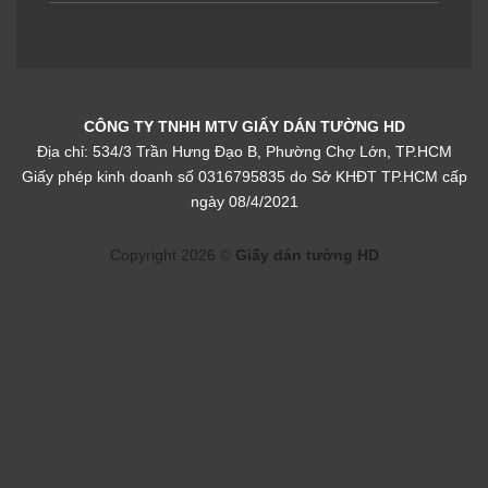
Tranh dán tường cho bé
Tranh dán tường cho bé
trai TGTV_TV2857
trai TGTV_TV2152
CÔNG TY TNHH MTV GIẤY DÁN TƯỜNG HD
Địa chỉ: 534/3 Trần Hưng Đạo B, Phường Chợ Lớn, TP.HCM
Giấy phép kinh doanh số 0316795835 do Sở KHĐT TP.HCM cấp
ngày 08/4/2021
Tranh dán tường cho bé
Tranh dán tường cho bé
Copyright 2026 ©
Giấy dán tường HD
trai TGTV_TV1978
trai TGTV_TV1948
Tranh dán tường cho bé
Tranh dán tường cho bé
trai TGTV_TV1927
trai TGTV_TV1946