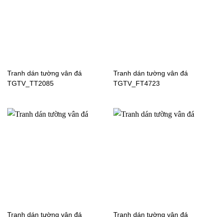
Tranh dán tường hoạt
Tranh dán tường siêu
hình xe hơi 62860
nhân siêu anh hùng
người nhện cho bé trai-
FT4932
Tranh dán tường vân đá
Tranh dán tường vân đá
TGTV_TT2085
TGTV_FT4723
Tranh dán tường hoạt
Tranh dán tường hoạt
Tranh dán tường vân đá
Tranh dán tường vân đá