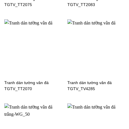
hình Pokemon cho bé
hình kungfu Panda cho
TGTV_TT2075
TGTV_TT2083
bé-TV1948
Tranh dán tường vân đá
Tranh dán tường vân đá
TGTV_TT2070
TGTV_TV4285
Tranh dán tường người
Tranh dán tường phi hành
nhện cho phòng bé trai-
gia-FT5764
TV3714