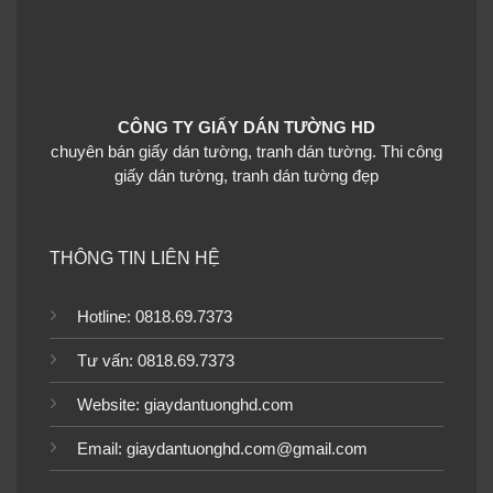
Tranh dán tường cho bé
Tranh dán tường cho bé
CÔNG TY GIẤY DÁN TƯỜNG HD
trai TGTV_TV4371
trai TGTV_TV4181
chuyên bán giấy dán tường, tranh dán tường. Thi công
giấy dán tường, tranh dán tường đẹp
THÔNG TIN LIÊN HỆ
Tranh dán tường cho bé
Tranh dán tường cho bé
trai TGTV_TV4130
trai TGTV_TV4103
Hotline: 0818.69.7373
Tư vấn: 0818.69.7373
Website:
giaydantuonghd.com
Tranh dán tường cho bé
Tranh dán tường cho bé
Email: giaydantuonghd.com@gmail.com
trai TGTV_TV3806
trai TGTV_TV3740