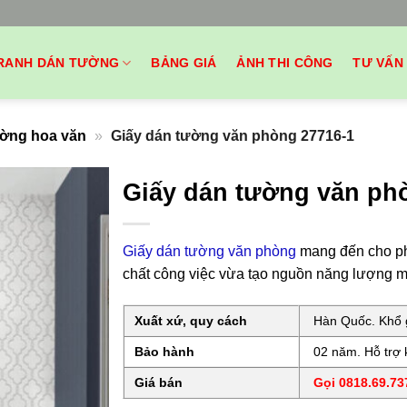
RANH DÁN TƯỜNG
BẢNG GIÁ
ẢNH THI CÔNG
TƯ VẤN
ường hoa văn
»
Giấy dán tường văn phòng 27716-1
Giấy dán tường văn ph
Giấy dán tường văn phòng
mang đến cho phò
chất công việc vừa tạo nguồn năng lượng m
Xuất xứ, quy cách
Hàn Quốc. Khổ g
Bảo hành
02 năm. Hỗ trợ k
Giá bán
Gọi 0818.69.737