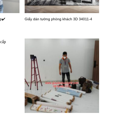
p✔️
Giấy dán tường phòng khách 3D 34011-4
726-2
Giấy dán tường văn phòng 27716-3