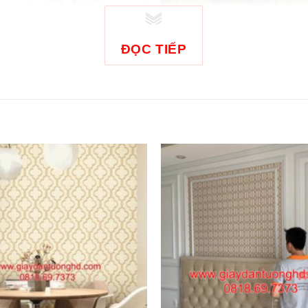
ĐỌC TIẾP
 tường văn phòng 27701-3
Giấy dán tường văn phòng JC