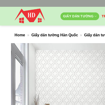
Bỏ
qua
nội
GIẤY DÁN TƯỜNG
T
dung
Home
»
Giấy dán tường Hàn Quốc
»
Giấy dán t