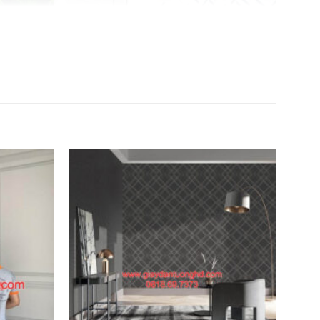
D5011-6
Giấy dán tường văn phòng 27727-3