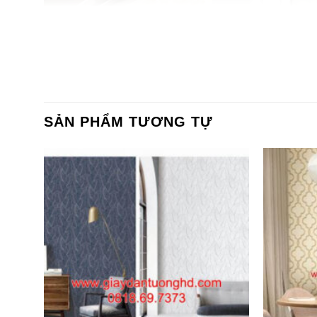
SẢN PHẨM TƯƠNG TỰ
Giấy dán tường văn phòng 27709-1
Giấy dán