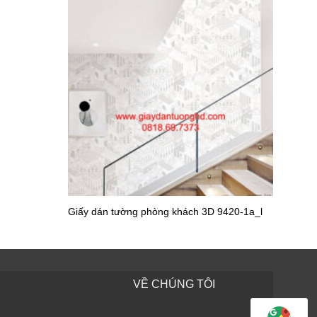
Giấy dán tường phòng khách 3D 9420-1a_l
134-3
Giấy dán tường văn phòng JCD5011-6
VỀ CHÚNG TÔI