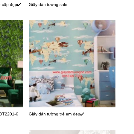
o cấp đẹp✔️
Giấy dán tường sale
146-4
Giấy dán tường văn phòng 56145-7
138-1
Giấy dán tường văn phòng 56136-5
 DT2201-6
Giấy dán tường trẻ em đẹp✔️