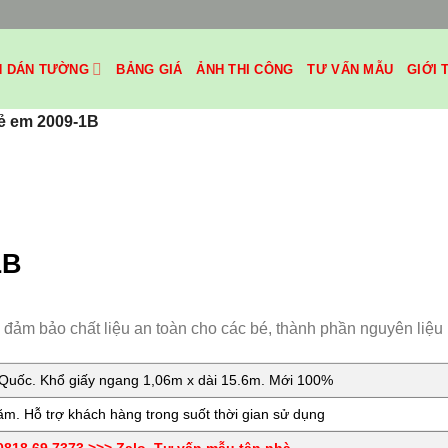
H DÁN TƯỜNG
BẢNG GIÁ
ẢNH THI CÔNG
TƯ VẤN MẪU
GIỚI 
rẻ em 2009-1B
1B
ảm bảo chất liệu an toàn cho các bé, thành phần nguyên liệu 
uốc. Khổ giấy ngang 1,06m x dài 15.6m. Mới 100%
m. Hỗ trợ khách hàng trong suốt thời gian sử dụng
818.69.7373 >>> Zalo. Tư vấn mẫu tận nhà