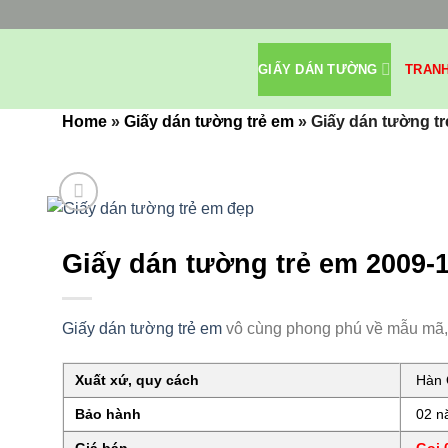
Bỏ
qua
nội
GIẤY DÁN TƯỜNG
TRAN
dung
Home
»
Giấy dán tường trẻ em
»
Giấy dán tường t
Giấy dán tường trẻ em 2009-
Giấy dán tường trẻ em
vô cùng phong phú về mẫu mã, đ
Xuất xứ, quy cách
Hàn Q
Bảo hành
02 nă
Giá bán
Gọi 0